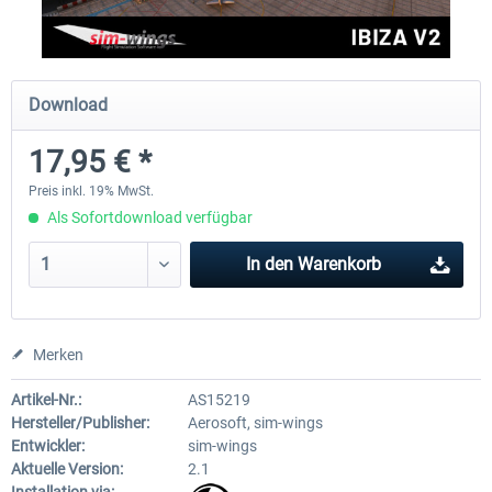
Aerosoft Mega Airport Brüssel
Aerosoft Airport Köln/Bo
Download
17,95 € *
24,95 € *
17,95 € *
Preis inkl. 19% MwSt.
Als Sofortdownload verfügbar
In den
Warenkorb
Merken
Artikel-Nr.:
AS15219
Hersteller/Publisher:
Aerosoft, sim-wings
Entwickler:
sim-wings
Aktuelle Version:
2.1