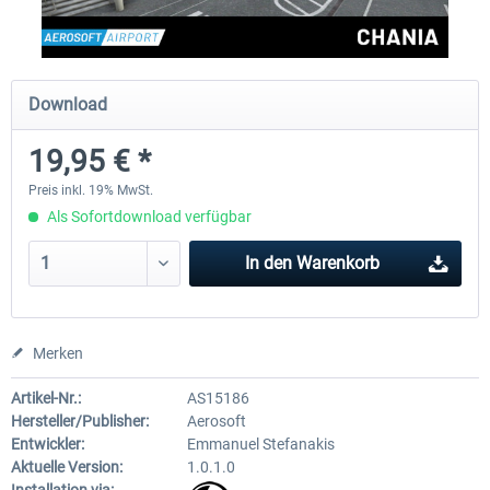
Aerosoft Mega Airport Brüssel
Aerosoft Airport Köln/Bo
Download
19,95 € *
24,95 € *
17,95 € *
Preis inkl. 19% MwSt.
Als Sofortdownload verfügbar
In den
Warenkorb
Merken
Artikel-Nr.:
AS15186
Hersteller/Publisher:
Aerosoft
Entwickler:
Emmanuel Stefanakis
Aktuelle Version:
1.0.1.0