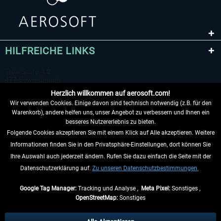
HILFREICHE LINKS
Herzlich willkommen auf aerosoft.com!
Wir verwenden Cookies. Einige davon sind technisch notwendig (z.B. für den
Warenkorb), andere helfen uns, unser Angebot zu verbessern und Ihnen ein
besseres Nutzererlebnis zu bieten.
Folgende Cookies akzeptieren Sie mit einem Klick auf Alle akzeptieren. Weitere
VERTRAG WIDERRUFEN
Informationen finden Sie in den Privatsphäre-Einstellungen, dort können Sie
Ihre Auswahl auch jederzeit ändern. Rufen Sie dazu einfach die Seite mit der
INFORMATIONEN
Datenschutzerklärung auf.
Zu unseren Datenschutzbestimmungen.
NICHTS MEHR VERPASSEN
Google Tag Manager:
Tracking und Analyse ,
Meta Pixel:
Sonstiges ,
OpenStreetMap:
Sonstiges
* Alle Preise inkl. gesetzl. Mehrwertsteuer zzgl.
Versandkosten
, wenn nicht
anders beschrieben.