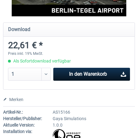
Aerosoft Mega Airport Brüssel
Aerosoft Airport Köln/Bo
Download
22,61 € *
24,95 € *
17,95 € *
Preis inkl. 19% MwSt.
Als Sofortdownload verfügbar
In den
Warenkorb
Merken
Artikel-Nr.:
AS15166
Hersteller/Publisher:
Gaya Simulations
Aktuelle Version:
1.0.0
Installation via: