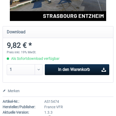
Aerosoft Mega Airport Brüssel
Aerosoft Airport Köln/Bo
Download
24,95 € *
17,95 € *
9,82 € *
Preis inkl. 19% MwSt.
Als Sofortdownload verfügbar
In den
Warenkorb
Merken
Artikel-Nr.:
AS15474
Hersteller/Publisher:
France VFR
Aktuelle Version:
1.3.3