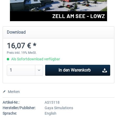
Aerosoft Mega Airport Brüssel
Aerosoft Airport Köln/Bo
Download
24,95 € *
17,95 € *
16,07 € *
Preis inkl. 19% MwSt.
Als Sofortdownload verfügbar
In den
Warenkorb
Merken
Artikel-Nr.:
AS15118
Hersteller/Publisher:
Gaya Simulations
Sprache:
English