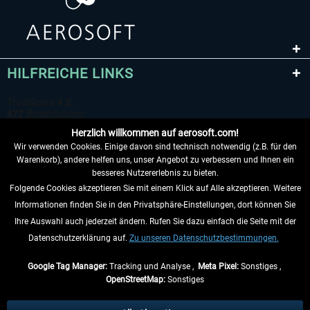
HILFREICHE LINKS
Herzlich willkommen auf aerosoft.com!
Wir verwenden Cookies. Einige davon sind technisch notwendig (z.B. für den
Warenkorb), andere helfen uns, unser Angebot zu verbessern und Ihnen ein
besseres Nutzererlebnis zu bieten.
Folgende Cookies akzeptieren Sie mit einem Klick auf Alle akzeptieren. Weitere
VERTRAG WIDERRUFEN
Informationen finden Sie in den Privatsphäre-Einstellungen, dort können Sie
Ihre Auswahl auch jederzeit ändern. Rufen Sie dazu einfach die Seite mit der
INFORMATIONEN
Datenschutzerklärung auf.
Zu unseren Datenschutzbestimmungen.
NICHTS MEHR VERPASSEN
Google Tag Manager:
Tracking und Analyse ,
Meta Pixel:
Sonstiges ,
OpenStreetMap:
Sonstiges
* Alle Preise inkl. gesetzl. Mehrwertsteuer zzgl.
Versandkosten
, wenn nicht