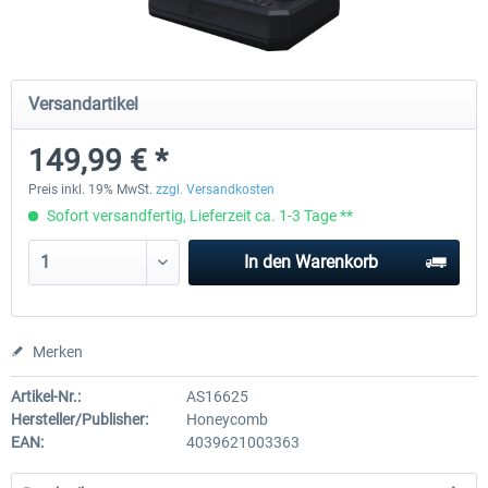
Honeycomb - Foxtrot Aviation Stick
Pro Flight Trainer - PUMA X A
Versandartikel
Snap Action
149,99 € *
149,99 € *
2.149,99 € *
Preis inkl. 19% MwSt.
zzgl. Versandkosten
Sofort versandfertig, Lieferzeit ca. 1-3 Tage **
In den
Warenkorb
Merken
Artikel-Nr.:
AS16625
Hersteller/Publisher:
Honeycomb
EAN:
4039621003363