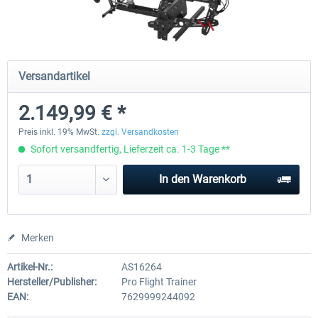
Honeycomb - Foxtrot Aviation Stick
Pro Flight Trainer - PUMA X A
Snap Action
Versandartikel
2.149,99 € *
149,99 € *
2.149,99 € *
Preis inkl. 19% MwSt.
zzgl. Versandkosten
Sofort versandfertig, Lieferzeit ca. 1-3 Tage **
In den
Warenkorb
Merken
Artikel-Nr.:
AS16264
Hersteller/Publisher:
Pro Flight Trainer
EAN:
7629999244092