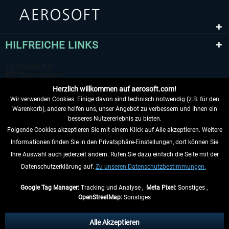
HILFREICHE LINKS
Herzlich willkommen auf aerosoft.com!
Wir verwenden Cookies. Einige davon sind technisch notwendig (z.B. für den
Warenkorb), andere helfen uns, unser Angebot zu verbessern und Ihnen ein
besseres Nutzererlebnis zu bieten.
Folgende Cookies akzeptieren Sie mit einem Klick auf Alle akzeptieren. Weitere
VERTRAG WIDERRUFEN
Informationen finden Sie in den Privatsphäre-Einstellungen, dort können Sie
Ihre Auswahl auch jederzeit ändern. Rufen Sie dazu einfach die Seite mit der
INFORMATIONEN
Datenschutzerklärung auf.
Zu unseren Datenschutzbestimmungen.
NICHTS MEHR VERPASSEN
Google Tag Manager:
Tracking und Analyse ,
Meta Pixel:
Sonstiges ,
OpenStreetMap:
Sonstiges
* Alle Preise inkl. gesetzl. Mehrwertsteuer zzgl.
Versandkosten
, wenn nicht
anders beschrieben.
Alle Akzeptieren