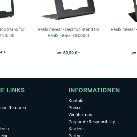
top Stand for
RealSimGear - Desktop Stand for
RealSimGear 
 GNS530
RealSimGear GNS430
€ *
59,99 € *
HE LINKS
INFORMATIONEN
Kontakt
und Retouren
Presse
Wir über uns
Corporate Responsibility
ieren
Karriere
eine
Partner