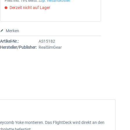
Preis inkl. 19% MwSt.
zzgl. Versandkosten
Derzeit nicht auf Lager
Merken
Artikel-Nr.:
AS15182
Hersteller/Publisher:
RealSimGear
eycomb Yoke montieren. Das FlightDeck wird direkt an den
platte befestigt.