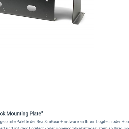
ck Mounting Plate"
 gesamte Palette der RealSimGear-Hardware an Ihrem Logitech oder Hon
ert und mit dem Logitech- oder Honeycomb-Montagesystem an Ihrer Tisch