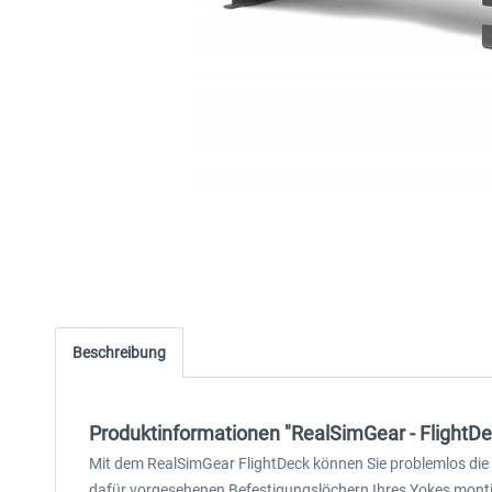
Beschreibung
Produktinformationen "RealSimGear - FlightDe
Mit dem RealSimGear FlightDeck können Sie problemlos die
dafür vorgesehenen Befestigungslöchern Ihres Yokes monti