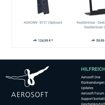
AGRONN - B737 Clipboard
RealSimGear - Desk
RealSimGear
124,99 € *
59,99 
HILFREIC
Aerosoft One
Rücksendungen 
Updates
Aerosoft Forum
Support kontakt
Geschenkgutsch