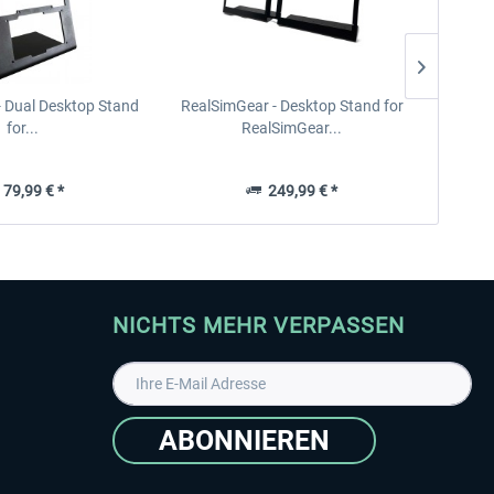
- Dual Desktop Stand
RealSimGear - Desktop Stand for
RealSi
for...
RealSimGear...
79,99 € *
249,99 € *
NICHTS MEHR VERPASSEN
ABONNIEREN