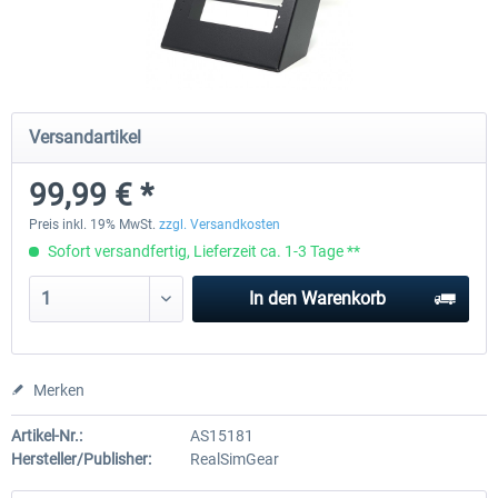
Honeycomb - Flight Sim USB Hub
CockpitCrafters - Under-Des
Versandartikel
54,99 € *
49,99 € *
39,99 € *
99,99 € *
Preis inkl. 19% MwSt.
zzgl. Versandkosten
Sofort versandfertig, Lieferzeit ca. 1-3 Tage **
In den
Warenkorb
Merken
Artikel-Nr.:
AS15181
Hersteller/Publisher:
RealSimGear