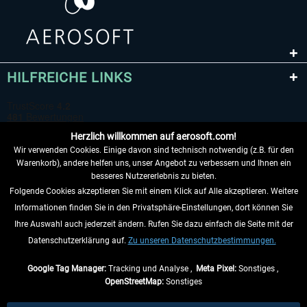
HILFREICHE LINKS
Herzlich willkommen auf aerosoft.com!
Wir verwenden Cookies. Einige davon sind technisch notwendig (z.B. für den
Warenkorb), andere helfen uns, unser Angebot zu verbessern und Ihnen ein
besseres Nutzererlebnis zu bieten.
Folgende Cookies akzeptieren Sie mit einem Klick auf Alle akzeptieren. Weitere
VERTRAG WIDERRUFEN
Informationen finden Sie in den Privatsphäre-Einstellungen, dort können Sie
Ihre Auswahl auch jederzeit ändern. Rufen Sie dazu einfach die Seite mit der
INFORMATIONEN
Datenschutzerklärung auf.
Zu unseren Datenschutzbestimmungen.
NICHTS MEHR VERPASSEN
Google Tag Manager:
Tracking und Analyse ,
Meta Pixel:
Sonstiges ,
OpenStreetMap:
Sonstiges
* Alle Preise inkl. gesetzl. Mehrwertsteuer zzgl.
Versandkosten
, wenn nicht