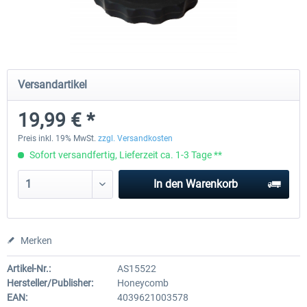
Honeycomb - Bravo Throttle Quadrant
Honeycomb Yoke & Throttle 
Versandartikel
249,99 € *
459,99 € *
19,99 € *
Preis inkl. 19% MwSt.
zzgl. Versandkosten
Sofort versandfertig, Lieferzeit ca. 1-3 Tage **
In den
Warenkorb
Merken
Artikel-Nr.:
AS15522
Hersteller/Publisher:
Honeycomb
EAN:
4039621003578