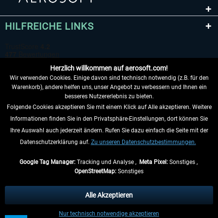
HILFREICHE LINKS
Herzlich willkommen auf aerosoft.com!
Wir verwenden Cookies. Einige davon sind technisch notwendig (z.B. für den
Warenkorb), andere helfen uns, unser Angebot zu verbessern und Ihnen ein
besseres Nutzererlebnis zu bieten.
Folgende Cookies akzeptieren Sie mit einem Klick auf Alle akzeptieren. Weitere
VERTRAG WIDERRUFEN
Informationen finden Sie in den Privatsphäre-Einstellungen, dort können Sie
Ihre Auswahl auch jederzeit ändern. Rufen Sie dazu einfach die Seite mit der
INFORMATIONEN
Datenschutzerklärung auf.
Zu unseren Datenschutzbestimmungen.
NICHTS MEHR VERPASSEN
Google Tag Manager:
Tracking und Analyse ,
Meta Pixel:
Sonstiges ,
OpenStreetMap:
Sonstiges
* Alle Preise inkl. gesetzl. Mehrwertsteuer zzgl.
Versandkosten
, wenn nicht
anders beschrieben.
Alle Akzeptieren
** Gilt für Lieferungen innerhalb Deutschlands, Lieferzeiten für andere Länder
Nur technisch notwendige akzeptieren
entnehmen Sie bitte den
Versandinformationen
.