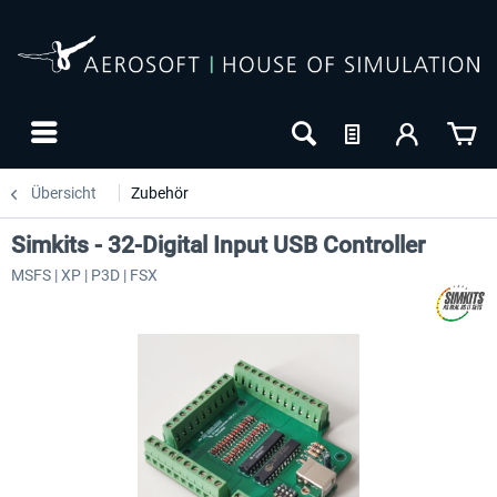
Übersicht
Zubehör
Simkits - 32-Digital Input USB Controller
MSFS | XP | P3D | FSX
-27