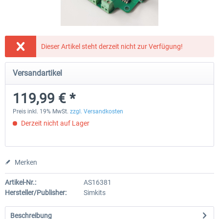
Honeycomb - Flight Sim USB Hub
CockpitCrafters - Under-Des
Dieser Artikel steht derzeit nicht zur Verfügung!
Versandartikel
54,99 € *
49,99 € *
39,99 € *
119,99 € *
Preis inkl. 19% MwSt.
zzgl. Versandkosten
Derzeit nicht auf Lager
Merken
Artikel-Nr.:
AS16381
Hersteller/Publisher:
Simkits
Beschreibung