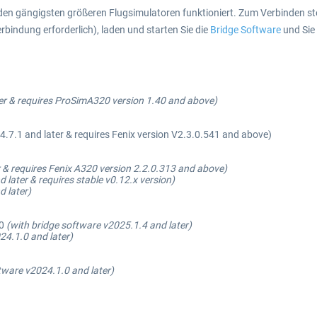
en gängigsten größeren Flugsimulatoren funktioniert. Zum Verbinden stec
bindung erforderlich), laden und starten Sie die
Bridge Software
und Sie 
er & requires ProSimA320 version 1.40 and above)
.7.1 and later & requires Fenix version V2.3.0.541 and above)
r & requires Fenix A320 version 2.2.0.313 and above)
 later & requires stable v0.12.x version)
d later)
0
(with bridge software v2025.1.4 and later)
24.1.0 and later)
tware v2024.1.0 and later)