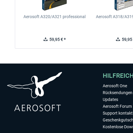
Aerosoft A320/A321 professional
Aerosoft A318/A319
59,95 € *
59,95 
HILFREIC
Aerosoft One
Rücksendungen 
Updates
Aerosoft Forum
Support kontakt
Geschenkgutsch
Kostenlose Dow