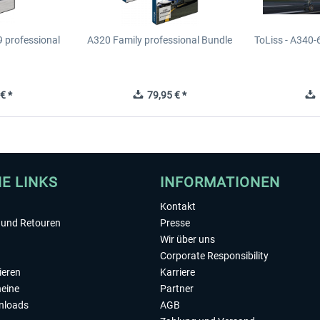
 professional
A320 Family professional Bundle
ToLiss - A340-
€ *
79,95 € *
1
HE LINKS
INFORMATIONEN
Kontakt
und Retouren
Presse
Wir über uns
Corporate Responsibility
ieren
Karriere
eine
Partner
nloads
AGB