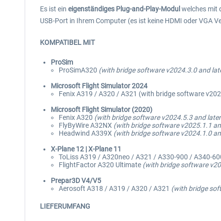
Es ist ein
eigenständiges Plug-and-Play-Modul
welches mit d
USB-Port in Ihrem Computer (es ist keine HDMI oder VGA Ver
KOMPATIBEL MIT
ProSim
ProSimA320
(with bridge software v2024.3.0 and lat
Microsoft Flight Simulator 2024
Fenix A319 / A320 / A321 (with bridge software v2024
Microsoft Flight Simulator (2020)
Fenix A320
(with bridge software v2024.5.3 and late
FlyByWire A32NX
(with bridge software v2025.1.1 and
Headwind A339X
(with bridge software v2024.1.0 an
X-Plane 12 | X-Plane 11
ToLiss A319 / A320neo / A321 / A330-900 / A340-60
FlightFactor A320 Ultimate
(with bridge software v20
Prepar3D V4/V5
Aerosoft A318 / A319 / A320 / A321
(with bridge sof
LIEFERUMFANG