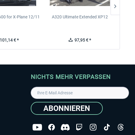
600 for X-Plane 12/11
A320 Ultimate Extended XP12
ToLis
01,14 € *
97,95 € *
NICHTS MEHR VERPASSEN
ABONNIEREN