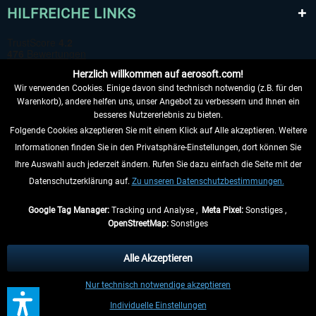
HILFREICHE LINKS
Herzlich willkommen auf aerosoft.com!
Wir verwenden Cookies. Einige davon sind technisch notwendig (z.B. für den
Warenkorb), andere helfen uns, unser Angebot zu verbessern und Ihnen ein
besseres Nutzererlebnis zu bieten.
Folgende Cookies akzeptieren Sie mit einem Klick auf Alle akzeptieren. Weitere
VERTRAG WIDERRUFEN
Informationen finden Sie in den Privatsphäre-Einstellungen, dort können Sie
Ihre Auswahl auch jederzeit ändern. Rufen Sie dazu einfach die Seite mit der
INFORMATIONEN
Datenschutzerklärung auf.
Zu unseren Datenschutzbestimmungen.
NICHTS MEHR VERPASSEN
Google Tag Manager:
Tracking und Analyse ,
Meta Pixel:
Sonstiges ,
OpenStreetMap:
Sonstiges
* Alle Preise inkl. gesetzl. Mehrwertsteuer zzgl.
Versandkosten
, wenn nicht
anders beschrieben.
Alle Akzeptieren
** Gilt für Lieferungen innerhalb Deutschlands, Lieferzeiten für andere Länder
Nur technisch notwendige akzeptieren
entnehmen Sie bitte den
Versandinformationen
.
Individuelle Einstellungen
Kontakt
Updates
Support kontaktieren