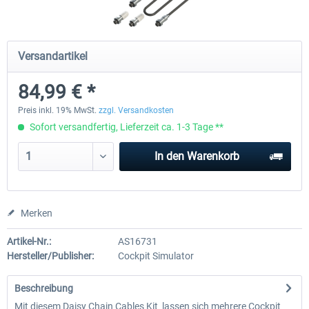
Honeycomb - Flight Sim USB Hub
CockpitCrafters - Under-Des
Versandartikel
84,99 € *
54,99 € *
49,99 € *
39,99 € *
Preis inkl. 19% MwSt.
zzgl. Versandkosten
Sofort versandfertig, Lieferzeit ca. 1-3 Tage **
In den
Warenkorb
Merken
Artikel-Nr.:
AS16731
Hersteller/Publisher:
Cockpit Simulator
Beschreibung
Mit diesem Daisy Chain Cables Kit lassen sich mehrere Cockpit