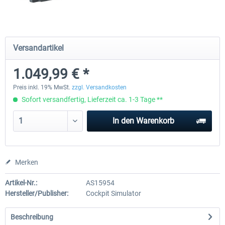
Honeycomb - Sierra TPM Module
Yawman Arrow
Versandartikel
1.049,99 € *
248,99 € *
219,99 € *
Preis inkl. 19% MwSt.
zzgl. Versandkosten
Sofort versandfertig, Lieferzeit ca. 1-3 Tage **
In den
Warenkorb
Merken
Artikel-Nr.:
AS15954
Hersteller/Publisher:
Cockpit Simulator
Beschreibung