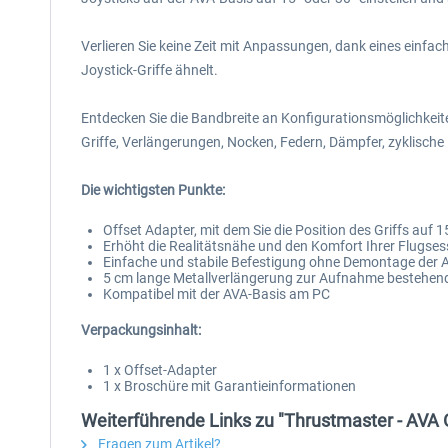
Verlieren Sie keine Zeit mit Anpassungen, dank eines einfa
Joystick-Griffe ähnelt.
Entdecken Sie die Bandbreite an Konfigurationsmöglichkei
Griffe, Verlängerungen, Nocken, Federn, Dämpfer, zyklische
Die wichtigsten Punkte:
Offset Adapter, mit dem Sie die Position des Griffs auf 1
Erhöht die Realitätsnähe und den Komfort Ihrer Flugses
Einfache und stabile Befestigung ohne Demontage der AV
5 cm lange Metallverlängerung zur Aufnahme bestehend
Kompatibel mit der AVA-Basis am PC
Verpackungsinhalt:
1 x Offset-Adapter
1 x Broschüre mit Garantieinformationen
Weiterführende Links zu "Thrustmaster - AVA 
Fragen zum Artikel?