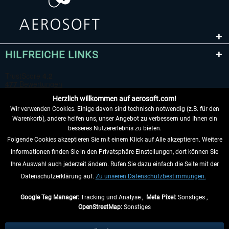
HILFREICHE LINKS
Herzlich willkommen auf aerosoft.com!
Wir verwenden Cookies. Einige davon sind technisch notwendig (z.B. für den
Warenkorb), andere helfen uns, unser Angebot zu verbessern und Ihnen ein
besseres Nutzererlebnis zu bieten.
Folgende Cookies akzeptieren Sie mit einem Klick auf Alle akzeptieren. Weitere
VERTRAG WIDERRUFEN
Informationen finden Sie in den Privatsphäre-Einstellungen, dort können Sie
Ihre Auswahl auch jederzeit ändern. Rufen Sie dazu einfach die Seite mit der
INFORMATIONEN
Datenschutzerklärung auf.
Zu unseren Datenschutzbestimmungen.
NICHTS MEHR VERPASSEN
Google Tag Manager:
Tracking und Analyse ,
Meta Pixel:
Sonstiges ,
OpenStreetMap:
Sonstiges
* Alle Preise inkl. gesetzl. Mehrwertsteuer zzgl.
Versandkosten
, wenn nicht