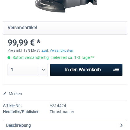
Honeycomb - Foxtrot Aviation Stick
Pro Flight Trainer - PUMA X A
Versandartikel
Snap Action
99,99 € *
149,99 € *
2.149,99 € *
Preis inkl. 19% MwSt.
zzgl. Versandkosten
Sofort versandfertig, Lieferzeit ca. 1-3 Tage **
In den
Warenkorb
Merken
Artikel-Nr.:
AS14424
Hersteller/Publisher:
Thrustmaster
Beschreibung