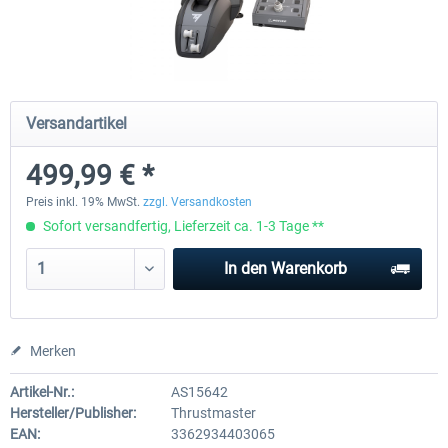
Honeycomb - Alpha Flight Controls
Honeycomb Complete Bun
Versandartikel
239,99 € *
769,99 € *
499,99 € *
Preis inkl. 19% MwSt.
zzgl. Versandkosten
Sofort versandfertig, Lieferzeit ca. 1-3 Tage **
In den
Warenkorb
Merken
Artikel-Nr.:
AS15642
Hersteller/Publisher:
Thrustmaster
EAN:
3362934403065