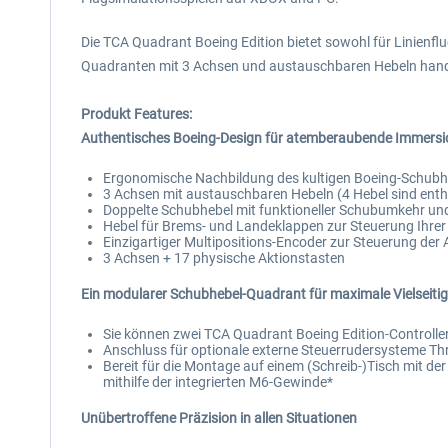
Die TCA Quadrant Boeing Edition bietet sowohl für Linienflug
Quadranten mit 3 Achsen und austauschbaren Hebeln handel
Produkt Features:
Authentisches Boeing-Design für atemberaubende Immersi
Ergonomische Nachbildung des kultigen Boeing-Schubheb
3 Achsen mit austauschbaren Hebeln (4 Hebel sind enth
Doppelte Schubhebel mit funktioneller Schubumkehr un
Hebel für Brems- und Landeklappen zur Steuerung Ihr
Einzigartiger Multipositions-Encoder zur Steuerung der 
3 Achsen + 17 physische Aktionstasten
Ein modularer Schubhebel-Quadrant für maximale Vielseitig
Sie können zwei TCA Quadrant Boeing Edition-Controlle
Anschluss für optionale externe Steuerrudersysteme Th
Bereit für die Montage auf einem (Schreib-)Tisch mit 
mithilfe der integrierten M6-Gewinde*
Unübertroffene Präzision in allen Situationen