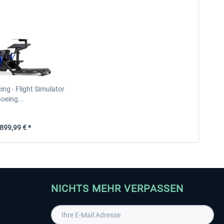
ing - Flight Simulator
oeing...
99,99 € *
NICHTS MEHR VERPASSEN