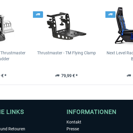
 Thrustmaster
Thrustmaster - TM Flying Clamp
Next Level Rac
udder
B
 € *
79,99 € *
8
HE LINKS
INFORMATIONEN
Kontakt
und Retouren
Presse