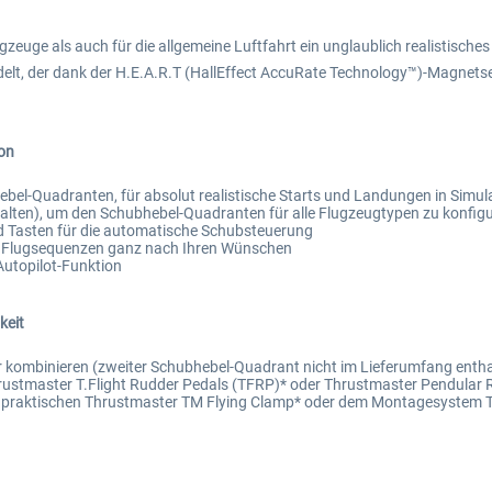
zeuge als auch für die allgemeine Luftfahrt ein unglaublich realistisches 
t, der dank der H.E.A.R.T (HallEffect AccuRate Technology™)-Magnetsen
on
el-Quadranten, für absolut realistische Starts und Landungen in Simul
alten), um den Schubhebel-Quadranten für alle Flugzeugtypen zu konfigu
d Tasten für die automatische Schubsteuerung
er Flugsequenzen ganz nach Ihren Wünschen
Autopilot-Funktion
keit
r kombinieren (zweiter Schubhebel-Quadrant nicht im Lieferumfang entha
rustmaster T.Flight Rudder Pedals (TFRP)* oder Thrustmaster Pendular 
der praktischen Thrustmaster TM Flying Clamp* oder dem Montagesystem 