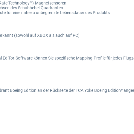
cuRate Technology™)-Magnetsensoren:
 Achsen des Schubhebel-Quadranten
ste für eine nahezu unbegrenzte Lebensdauer des Produkts
 erkannt (sowohl auf XBOX als auch auf PC)
iTor-Software können Sie spezifische Mapping-Profile für jedes Flugzeu
rant Boeing Edition an der Rückseite der TCA Yoke Boeing Edition* ang