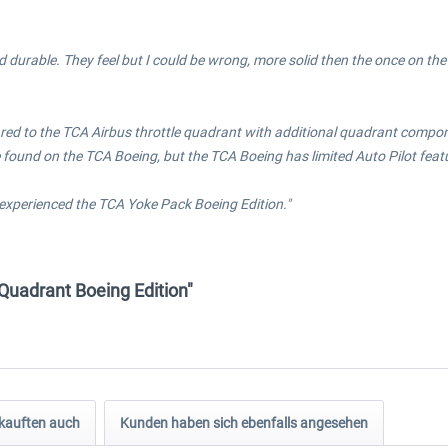
and durable. They feel but I could be wrong, more solid then the once on t
ared to the TCA Airbus throttle quadrant with additional quadrant comp
e found on the TCA Boeing, but the TCA Boeing has limited Auto Pilot feat
I experienced the TCA Yoke Pack Boeing Edition."
Quadrant Boeing Edition"
kauften auch
Kunden haben sich ebenfalls angesehen