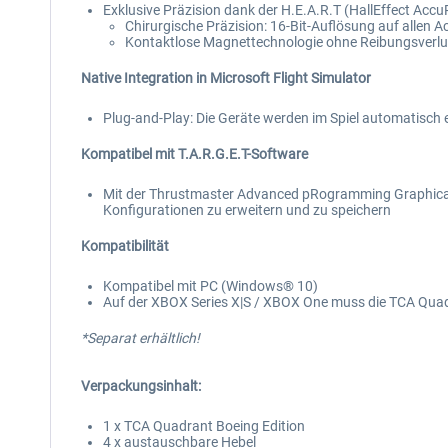
Exklusive Präzision dank der H.E.A.R.T (HallEffect Ac
Chirurgische Präzision: 16-Bit-Auflösung auf allen
Kontaktlose Magnettechnologie ohne Reibungsverlu
Native Integration in Microsoft Flight Simulator
Plug-and-Play: Die Geräte werden im Spiel automatisch
Kompatibel mit T.A.R.G.E.T-Software
Mit der Thrustmaster Advanced pRogramming Graphical Ed
Konfigurationen zu erweitern und zu speichern
Kompatibilität
Kompatibel mit PC (Windows® 10)
Auf der XBOX Series X|S / XBOX One muss die TCA Quad
*Separat erhältlich!
Verpackungsinhalt:
1 x TCA Quadrant Boeing Edition
4 x austauschbare Hebel