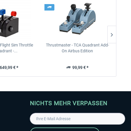
- Flight Sim Throttle
Thrustmaster - TCA Quadrant Add-
Real
drant -...
On Airbus Edition
49,99 € *
99,99 € *
NICHTS MEHR VERPASSEN