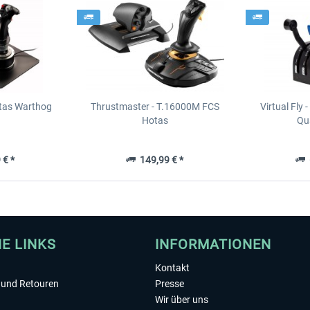
tas Warthog
Thrustmaster - T.16000M FCS
Virtual Fly 
Hotas
Qua
 € *
149,99 € *
6
HE LINKS
INFORMATIONEN
Kontakt
und Retouren
Presse
Wir über uns