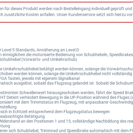
n für dieses Produkt werden nach Bestelleingang individuell geprüft und
usätzliche Kosten anfallen. Unser Kundenservice setzt sich hierzu vor
 Level 5 Standards, Annäherung an Level D
en ermöglichen die motorisierte Bedienung von Schubhebeln, Speedbrak
n Schubhebel (Vorwärts- und Umkehrschub)
 die Umkehrschubhebel betätigt werden können, solange die Vorwärtsschu
choben werden können, solange die Umkehrschubhebel nicht vollständig 
A Tasten, jeweils mit eigenem Signalkanal
tisch ausgelöst, sobald das Flugzeug gelandet ist. Sobald die Schubumkeh
estimmten Schwellenwert hinausgeschoben werden, fährt der Speed Bra
HT Detent verhindert Bewegung in die UP-Position während des Fluges (
ronisiert mit dem Trimmstatus im Flugzeug, mit anpassbarer Geschwindig
nstellung
e sich in Echtzeit entsprechend dem Flugzeugstatus bewegen
eabsichtigte Betätigung
Widerstand an den Positionen 1 und 15, vollständige Nachbildung des re
chtung
ieren sich Schubhebel, Trimmrad und Speedbrake automatisch mit dem Fl