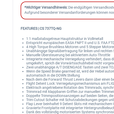
*Wichtiger Versandhinweis:
Die endgültigen Versandkoste
Aufgrund besonderer Versandanforderungen können noch z
FEATURES |
CS 737TQ-NG
1:1 maßstabsgetreue Hauptstruktur in Vollmetall
Entspricht europäischen EASA FNPT II und U.S. FAA FTD
4 High Torque Brushless Motoren und 5 Stepper Motor
Unabhängige Signalübertragung für linken und rechte
Manuelle Übersteuerung bei aktiviertem Auto-Throttle
Integrierte mechanische Verriegelung verhindert, dass
umgekehrt, sprich die Vorwärtsschubhebel nicht vorges
Zwei unabhängige A/T DISENGAGE Tasten und zwei TO/G
Wenn die Speed Brake gearmed ist, wird der Hebel automa
automatisch in die DOWN Stellung
Nach dem die Forward Thrust Levers dann über einen b
Flight Detent Lock: Verriegelungsmechanismus am FLIG
Elektrisch angetriebene Rotation des Trimmrads, synch
Trimmrad mit klappbaren Griffen zur manuellen Trimmei
Doppelte Trimmpositionsanzeigen auf beiden Seiten, di
Trim Cutout Schalter mit Schutzabdeckungen gegen unb
Flap Lever beinhaltet 9 Detent Slots mit mechanischem 
Gravierte Frontplatte mit integrierter Hintergrundbeleu
Dank des vollständig motorisierten Systems synchronis