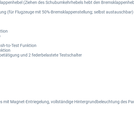
appenhebel (Ziehen des Schubumkehrhebels hebt den Bremsklappenheb
ung (für Flugzeuge mit 50%-Bremsklappenstellung; selbst austauschbar)
ction
)
ush-to-Test Funktion
nktion
betätigung und 2 federbelastete Testschalter
dles mit Magnet-Entriegelung, vollständige Hintergrundbeleuchtung des Pa