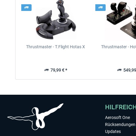
Thrustmaster - T.Flight Hotas X
Thrustmaster - Ho
79,99 € *
549,99
HILFREIC
Aerosoft One
Rücksendungen 
Updates