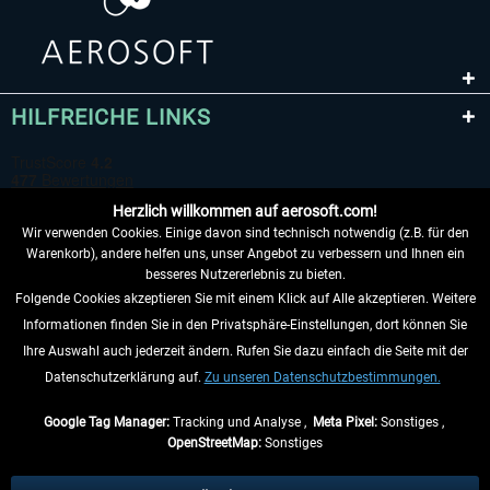
HILFREICHE LINKS
Herzlich willkommen auf aerosoft.com!
Wir verwenden Cookies. Einige davon sind technisch notwendig (z.B. für den
Warenkorb), andere helfen uns, unser Angebot zu verbessern und Ihnen ein
besseres Nutzererlebnis zu bieten.
Folgende Cookies akzeptieren Sie mit einem Klick auf Alle akzeptieren. Weitere
VERTRAG WIDERRUFEN
Informationen finden Sie in den Privatsphäre-Einstellungen, dort können Sie
Ihre Auswahl auch jederzeit ändern. Rufen Sie dazu einfach die Seite mit der
INFORMATIONEN
Datenschutzerklärung auf.
Zu unseren Datenschutzbestimmungen.
NICHTS MEHR VERPASSEN
Google Tag Manager:
Tracking und Analyse ,
Meta Pixel:
Sonstiges ,
OpenStreetMap:
Sonstiges
* Alle Preise inkl. gesetzl. Mehrwertsteuer zzgl.
Versandkosten
, wenn nicht