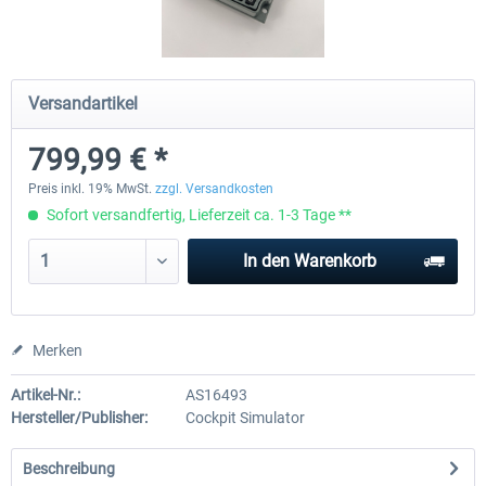
Honeycomb - Sierra TPM Module
Yawman Arrow
Versandartikel
799,99 € *
248,99 € *
219,99 € *
Preis inkl. 19% MwSt.
zzgl. Versandkosten
Sofort versandfertig, Lieferzeit ca. 1-3 Tage **
In den
Warenkorb
Merken
Artikel-Nr.:
AS16493
Hersteller/Publisher:
Cockpit Simulator
Beschreibung