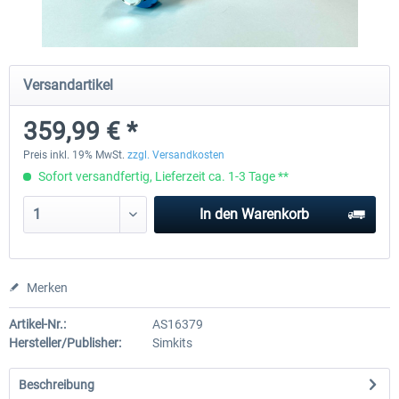
Honeycomb - Sierra TPM Module
Yawman Arrow
Versandartikel
359,99 € *
248,99 € *
219,99 € *
Preis inkl. 19% MwSt.
zzgl. Versandkosten
Sofort versandfertig, Lieferzeit ca. 1-3 Tage **
In den
Warenkorb
Merken
Artikel-Nr.:
AS16379
Hersteller/Publisher:
Simkits
Beschreibung