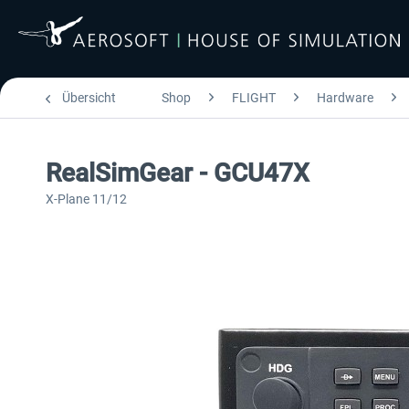
Übersicht
Shop
FLIGHT
Hardware
RealSimGear - GCU47X
X-Plane 11/12