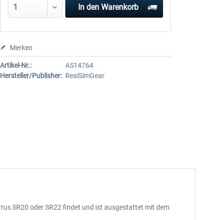
In den
Warenkorb
Merken
Artikel-Nr.:
AS14764
Hersteller/Publisher:
RealSimGear
rrus SR20 oder SR22 findet und ist ausgestattet mit dem