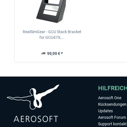
RealSimGear - GCU Stack Bracket
for GCU47X,...
99,99 € *
HILFREIC
Aerosoft One
Rücksendungen 
Updates
Aerosoft Forum
Support kontakt