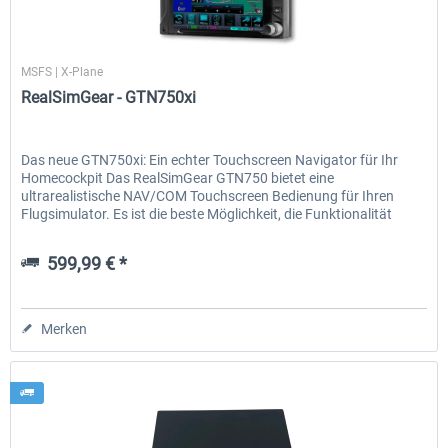
RealSimGear
MSFS | X-Plane
EmergencyDispatcherPro - 24h Free
EmergencyDispatcherPr
RealSimGear - GTN750xi
Trial
0,00 € *
35,69 € *
Das neue GTN750xi: Ein echter Touchscreen Navigator für Ihr
Homecockpit Das RealSimGear GTN750 bietet eine
ultrarealistische NAV/COM Touchscreen Bedienung für Ihren
Flugsimulator. Es ist die beste Möglichkeit, die Funktionalität
des...
599,99 € *
Merken