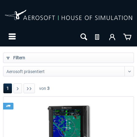
Filtern
1
von
3
24h FREE