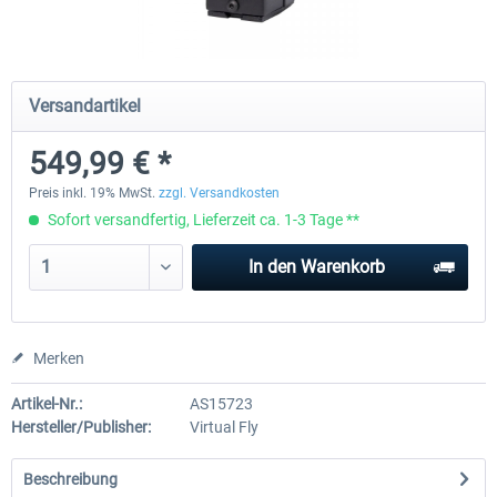
Honeycomb - Sierra TPM Module
Yawman Arrow
Versandartikel
549,99 € *
248,99 € *
219,99 € *
Preis inkl. 19% MwSt.
zzgl. Versandkosten
Sofort versandfertig, Lieferzeit ca. 1-3 Tage **
In den
Warenkorb
Merken
Artikel-Nr.:
AS15723
Hersteller/Publisher:
Virtual Fly
Beschreibung