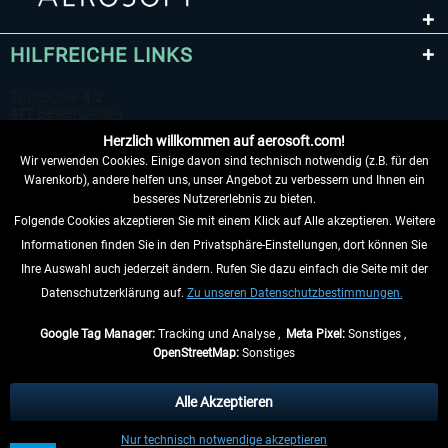
HILFREICHE LINKS
Herzlich willkommen auf aerosoft.com!
Wir verwenden Cookies. Einige davon sind technisch notwendig (z.B. für den
Warenkorb), andere helfen uns, unser Angebot zu verbessern und Ihnen ein
besseres Nutzererlebnis zu bieten.
Folgende Cookies akzeptieren Sie mit einem Klick auf Alle akzeptieren. Weitere
VERTRAG WIDERRUFEN
Informationen finden Sie in den Privatsphäre-Einstellungen, dort können Sie
Ihre Auswahl auch jederzeit ändern. Rufen Sie dazu einfach die Seite mit der
INFORMATIONEN
Datenschutzerklärung auf.
Zu unseren Datenschutzbestimmungen.
NICHTS MEHR VERPASSEN
Google Tag Manager:
Tracking und Analyse ,
Meta Pixel:
Sonstiges ,
OpenStreetMap:
Sonstiges
* Alle Preise inkl. gesetzl. Mehrwertsteuer zzgl.
Versandkosten
, wenn nicht
anders beschrieben.
Alle Akzeptieren
** Gilt für Lieferungen innerhalb Deutschlands, Lieferzeiten für andere Länder
Nur technisch notwendige akzeptieren
entnehmen Sie bitte den
Versandinformationen
.