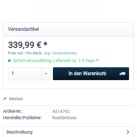
Honeycomb - Sierra TPM Module
Yawman Arrow
Versandartikel
339,99 € *
248,99 € *
219,99 € *
Preis inkl. 19% MwSt.
zzgl. Versandkosten
Sofort versandfertig, Lieferzeit ca. 1-3 Tage **
In den
Warenkorb
Merken
Artikel-Nr.:
AS14762
Hersteller/Publisher:
RealSimGear
Beschreibung