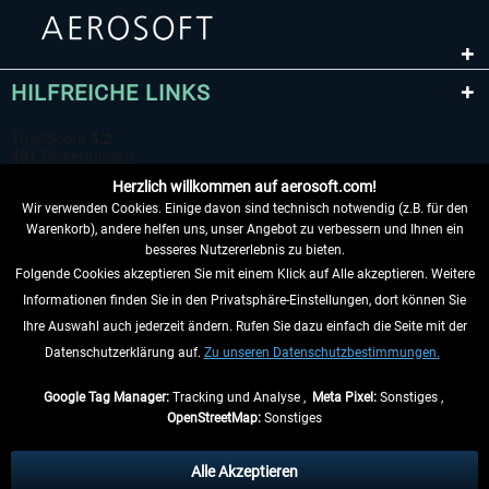
HILFREICHE LINKS
Herzlich willkommen auf aerosoft.com!
Wir verwenden Cookies. Einige davon sind technisch notwendig (z.B. für den
Warenkorb), andere helfen uns, unser Angebot zu verbessern und Ihnen ein
besseres Nutzererlebnis zu bieten.
Folgende Cookies akzeptieren Sie mit einem Klick auf Alle akzeptieren. Weitere
VERTRAG WIDERRUFEN
Informationen finden Sie in den Privatsphäre-Einstellungen, dort können Sie
Ihre Auswahl auch jederzeit ändern. Rufen Sie dazu einfach die Seite mit der
INFORMATIONEN
Datenschutzerklärung auf.
Zu unseren Datenschutzbestimmungen.
NICHTS MEHR VERPASSEN
Google Tag Manager:
Tracking und Analyse ,
Meta Pixel:
Sonstiges ,
OpenStreetMap:
Sonstiges
* Alle Preise inkl. gesetzl. Mehrwertsteuer zzgl.
Versandkosten
, wenn nicht
anders beschrieben.
Alle Akzeptieren