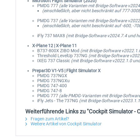
Microsoft Flight Simulator (2020)
PMDG 777
(alle Varianten mit Bridge-Software v202
(einschließlich, aber nicht beschränkt auf 777-300
PMDG 737
(alle Varianten mit Bridge-Software v202
(einschließlich, aber nicht beschränkt auf -600, -70
iFly 737 MAX8
(mit Bridge-Software v2024.7.4 und h
X-Plane 12 | X-Plane 11
B737-800X ZIBO Mod
(mit Bridge-Software v2022.1.
Threshold LevelUp 737NG
(mit Bridge-Software v202
IXEG 737 Classic
(mit Bridge-Software v2022.1.0 und
Prepar3D V1-V5 | Flight Simulator X
PMDG 737NGX
PMDG 737NGXu
PMDG 747-400
PMDG 747-8
PMDG 777
(alle PMDG-Varianten mit Bridge-Softwar
iFly Jets - The 737NG
(mit Bridge-Software v2023.1.1
Weiterführende Links zu "Cockpit Simulator -
Fragen zum Artikel?
Weitere Artikel von Cockpit Simulator