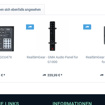
n sich ebenfalls angesehen
- GCU47X
RealSimGear - GMA Audio Panel for
RealSimGear 
G1000
fo
 € *
339,99 € *
3
HE LINKS
INFORMATIONEN