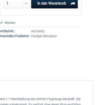
In den
Warenkorb
Merken
Artikel-Nr.:
AS16492
Hersteller/Publisher:
Cockpit Simulator
 eine 1:1-Nachbildung des echten Flugzeugs darstellt. Die
nikteilen nahekommt. Es verfügt über einen Plug-and-Play-