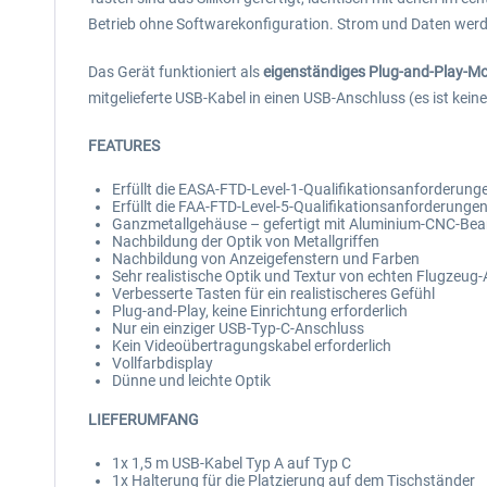
Betrieb ohne Softwarekonfiguration. Strom und Daten werd
Das Gerät funktioniert als
eigenständiges Plug-and-Play-M
mitgelieferte USB-Kabel in einen USB-Anschluss (es ist kei
FEATURES
Erfüllt die EASA-FTD-Level-1-Qualifikationsanforderung
Erfüllt die FAA-FTD-Level-5-Qualifikationsanforderunge
Ganzmetallgehäuse – gefertigt mit Aluminium-CNC-Bea
Nachbildung der Optik von Metallgriffen
Nachbildung von Anzeigefenstern und Farben
Sehr realistische Optik und Textur von echten Flugzeug-
Verbesserte Tasten für ein realistischeres Gefühl
Plug-and-Play, keine Einrichtung erforderlich
Nur ein einziger USB-Typ-C-Anschluss
Kein Videoübertragungskabel erforderlich
Vollfarbdisplay
Dünne und leichte Optik
LIEFERUMFANG
1x 1,5 m USB-Kabel Typ A auf Typ C
1x Halterung für die Platzierung auf dem Tischständer