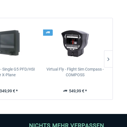
- Single G5 PFD/HSI
Virtual Fly - Flight Sim Compass -
Virt
r X-Plane
COMPOSS
49,99 € *
549,99 € *
NICHTS MEHR VERPASSEN