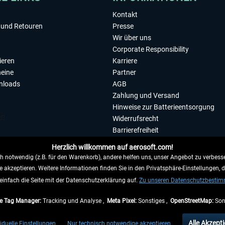
Kontakt
und Retouren
Presse
Wir über uns
Corporate Responsibility
ieren
Karriere
eine
Partner
nloads
AGB
Zahlung und Versand
Hinweise zur Batterieentsorgung
Widerrufsrecht
Barrierefreiheit
Datenschutzerklärung
Herzlich willkommen auf aerosoft.com!
Impressum
 notwendig (z.B. für den Warenkorb), andere helfen uns, unser Angebot zu verbesse
e akzeptieren. Weitere Informationen finden Sie in den Privatsphäre-Einstellungen, 
WIDERRUFEN
einfach die Seite mit der Datenschutzerklärung auf.
Zu unseren Datenschutzbesti
e Tag Manager:
Tracking und Analyse ,
Meta Pixel:
Sonstiges ,
OpenStreetMap:
Son
e Preise inkl. gesetzl. Mehrwertsteuer zzgl.
Versandkosten
, wenn nicht anders beschr
Alle Akzepti
iduelle Einstellungen
Nur technisch notwendige akzeptieren