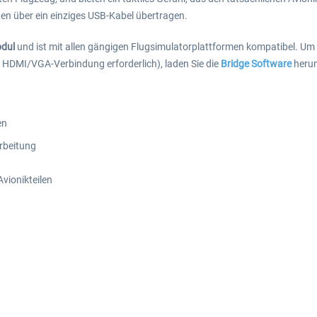
en über ein einziges USB-Kabel übertragen.
odul
und ist mit allen gängigen Flugsimulatorplattformen kompatibel. Um 
ne HDMI/VGA-Verbindung erforderlich), laden Sie die
Bridge Software
herun
en
n
rbeitung
Avionikteilen