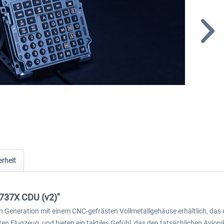
rheit
 737X CDU (v2)"
eiten Generation mit einem CNC-gefrästen Vollmetallgehäuse erhältlich, das
hten Flugzeug, und bieten ein taktiles Gefühl, das den tatsächlichen Avio