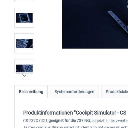
Beschreibung
Systemanforderungen
Produktsiche
Produktinformationen "Cockpit Simulator - CS
CS 737X CDU,
geeignet für die 737 NG
, ist jetzt in der zw
Tasten sind aus Silikon gefertigt, identisch mit denen im ec