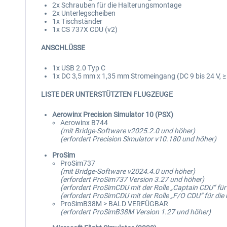
2x Schrauben für die Halterungsmontage
2x Unterlegscheiben
1x Tischständer
1x CS 737X CDU (v2)
ANSCHLÜSSE
1x USB 2.0 Typ C
1x DC 3,5 mm x 1,35 mm Stromeingang (DC 9 bis 24 V, ≥ 
LISTE DER UNTERSTÜTZTEN FLUGZEUGE
Aerowinx Precision Simulator 10 (PSX)
Aerowinx B744
(mit Bridge-Software v2025.2.0 und höher)
(erfordert Precision Simulator v10.180 und höher)
ProSim
ProSim737
(mit Bridge-Software v2024.4.0 und höher)
(erfordert ProSim737 Version 3.27 und höher)
(erfordert ProSimCDU mit der Rolle „Captain CDU“ für d
(erfordert ProSimCDU mit der Rolle „F/O CDU“ für die 
ProSimB38M > BALD VERFÜGBAR
(erfordert ProSimB38M Version 1.27 und höher)