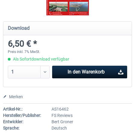
FS MAGAZIN - MSFS Airport Update
FS Reviews 1-2024
Download
Special
6,50 € *
6,50 € *
12,50 € *
Preis inkl. 7% MwSt.
Als Sofortdownload verfügbar
In den
Warenkorb
Merken
Artikel-Nr.:
AS16462
Hersteller/Publisher:
FS Reviews
Entwickler:
Bert Groner
Sprache:
Deutsch