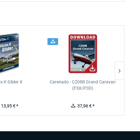
s K Glider X
Carenado - C208B Grand Caravan
Ca
(FSX/P3D)
13,95 € *
37,96 € *