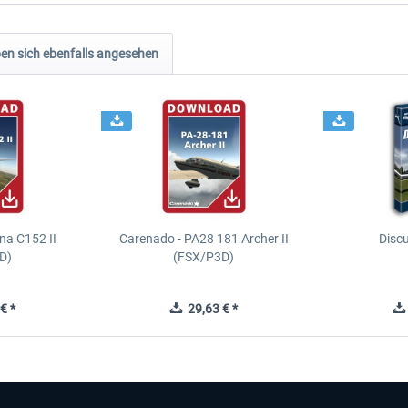
n sich ebenfalls angesehen
na C152 II
Carenado - PA28 181 Archer II
Discu
D)
(FSX/P3D)
€ *
29,63 € *