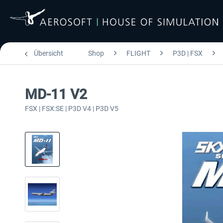
Übersicht
Shop
FLIGHT
P3D | FSX
MD-11 V2
FSX | FSX:SE | P3D V4 | P3D V5