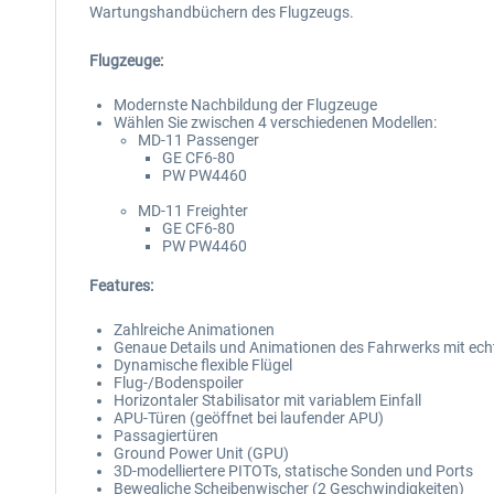
Wartungshandbüchern des Flugzeugs.
Flugzeuge:
Modernste Nachbildung der Flugzeuge
Wählen Sie zwischen 4 verschiedenen Modellen:
MD-11 Passenger
GE CF6-80
PW PW4460
MD-11 Freighter
GE CF6-80
PW PW4460
Features:
Zahlreiche Animationen
Genaue Details und Animationen des Fahrwerks mit ech
Dynamische flexible Flügel
Flug-/Bodenspoiler
Horizontaler Stabilisator mit variablem Einfall
APU-Türen (geöffnet bei laufender APU)
Passagiertüren
Ground Power Unit (GPU)
3D-modelliertere PITOTs, statische Sonden und Ports
Bewegliche Scheibenwischer (2 Geschwindigkeiten)