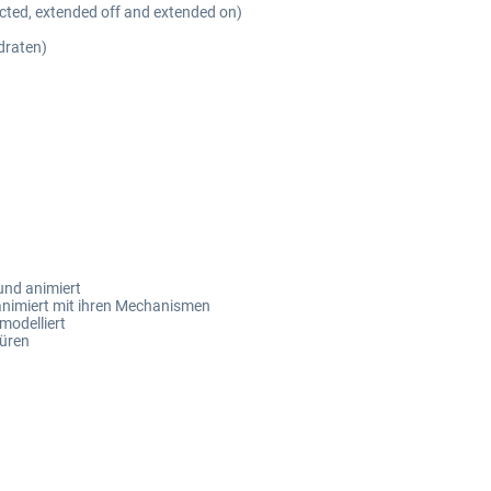
cted, extended off and extended on)
draten)
 und animiert
 animiert mit ihren Mechanismen
modelliert
üren