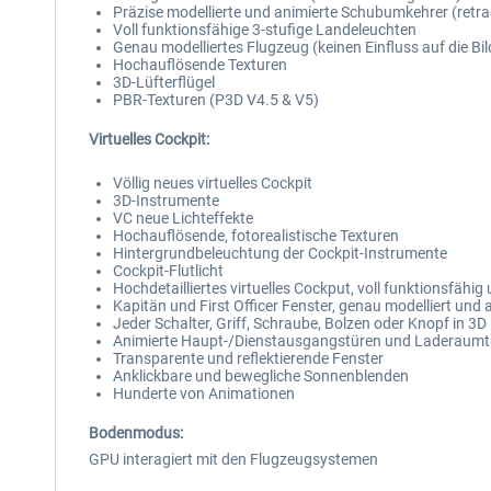
Präzise modellierte und animierte Schubumkehrer (retra
Voll funktionsfähige 3-stufige Landeleuchten
Genau modelliertes Flugzeug (keinen Einfluss auf die Bil
Hochauflösende Texturen
3D-Lüfterflügel
PBR-Texturen (P3D V4.5 & V5)
Virtuelles Cockpit:
Völlig neues virtuelles Cockpit
3D-Instrumente
VC neue Lichteffekte
Hochauflösende, fotorealistische Texturen
Hintergrundbeleuchtung der Cockpit-Instrumente
Cockpit-Flutlicht
Hochdetailliertes virtuelles Cockput, voll funktionsfähig
Kapitän und First Officer Fenster, genau modelliert und
Jeder Schalter, Griff, Schraube, Bolzen oder Knopf in 3D 
Animierte Haupt-/Dienstausgangstüren und Laderaumt
Transparente und reflektierende Fenster
Anklickbare und bewegliche Sonnenblenden
Hunderte von Animationen
Bodenmodus:
GPU interagiert mit den Flugzeugsystemen