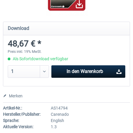
Airbus Bundle
iFly Jets - The 737NG for 
Download
48,67 € *
52,33 € *
59,22 € *
Preis inkl. 19% MwSt.
Als Sofortdownload verfügbar
In den
Warenkorb
Merken
Artikel-Nr.:
AS14794
Hersteller/Publisher:
Carenado
Sprache:
English
Aktuelle Version:
1.3