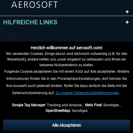
HILFREICHE LINKS
Herzlich willkommen auf aerosoft.com!
Wir verwenden Cookies. Einige davon sind technisch notwendig (z.B. für den
Warenkorb), andere helfen uns, unser Angebot zu verbessern und Ihnen ein
besseres Nutzererlebnis zu bieten.
Folgende Cookies akzeptieren Sie mit einem Klick auf Alle akzeptieren. Weitere
VERTRAG WIDERRUFEN
Informationen finden Sie in den Privatsphäre-Einstellungen, dort können Sie
Ihre Auswahl auch jederzeit ändern. Rufen Sie dazu einfach die Seite mit der
INFORMATIONEN
Datenschutzerklärung auf.
Zu unseren Datenschutzbestimmungen.
NICHTS MEHR VERPASSEN
Google Tag Manager:
Tracking und Analyse ,
Meta Pixel:
Sonstiges ,
OpenStreetMap:
Sonstiges
* Alle Preise inkl. gesetzl. Mehrwertsteuer zzgl.
Versandkosten
, wenn nicht
anders beschrieben.
Alle Akzeptieren
** Gilt für Lieferungen innerhalb Deutschlands, Lieferzeiten für andere Länder