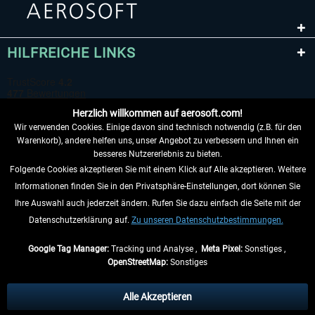
HILFREICHE LINKS
Herzlich willkommen auf aerosoft.com!
Wir verwenden Cookies. Einige davon sind technisch notwendig (z.B. für den
Warenkorb), andere helfen uns, unser Angebot zu verbessern und Ihnen ein
besseres Nutzererlebnis zu bieten.
Folgende Cookies akzeptieren Sie mit einem Klick auf Alle akzeptieren. Weitere
VERTRAG WIDERRUFEN
Informationen finden Sie in den Privatsphäre-Einstellungen, dort können Sie
Ihre Auswahl auch jederzeit ändern. Rufen Sie dazu einfach die Seite mit der
INFORMATIONEN
Datenschutzerklärung auf.
Zu unseren Datenschutzbestimmungen.
NICHTS MEHR VERPASSEN
Google Tag Manager:
Tracking und Analyse ,
Meta Pixel:
Sonstiges ,
OpenStreetMap:
Sonstiges
* Alle Preise inkl. gesetzl. Mehrwertsteuer zzgl.
Versandkosten
, wenn nicht
anders beschrieben.
Alle Akzeptieren
** Gilt für Lieferungen innerhalb Deutschlands, Lieferzeiten für andere Länder