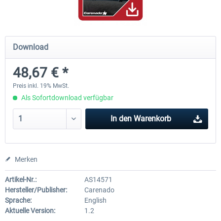
Airbus Bundle
iFly Jets - The 737NG for 
Download
48,67 € *
52,33 € *
59,22 € *
Preis inkl. 19% MwSt.
Als Sofortdownload verfügbar
In den
Warenkorb
Merken
Artikel-Nr.:
AS14571
Hersteller/Publisher:
Carenado
Sprache:
English
Aktuelle Version:
1.2