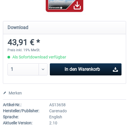
Airbus Bundle
iFly Jets - The 737NG for 
Download
43,91 € *
52,33 € *
59,22 € *
Preis inkl. 19% MwSt.
Als Sofortdownload verfügbar
In den
Warenkorb
Merken
Artikel-Nr.:
AS13658
Hersteller/Publisher:
Carenado
Sprache:
English
Aktuelle Version:
2.10