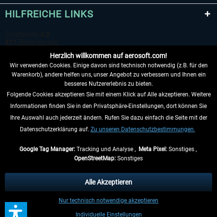
HILFREICHE LINKS
Herzlich willkommen auf aerosoft.com!
Wir verwenden Cookies. Einige davon sind technisch notwendig (z.B. für den
Warenkorb), andere helfen uns, unser Angebot zu verbessern und Ihnen ein
besseres Nutzererlebnis zu bieten.
Folgende Cookies akzeptieren Sie mit einem Klick auf Alle akzeptieren. Weitere
VERTRAG WIDERRUFEN
Informationen finden Sie in den Privatsphäre-Einstellungen, dort können Sie
Ihre Auswahl auch jederzeit ändern. Rufen Sie dazu einfach die Seite mit der
INFORMATIONEN
Datenschutzerklärung auf.
Zu unseren Datenschutzbestimmungen.
NICHTS MEHR VERPASSEN
Google Tag Manager:
Tracking und Analyse ,
Meta Pixel:
Sonstiges ,
OpenStreetMap:
Sonstiges
* Alle Preise inkl. gesetzl. Mehrwertsteuer zzgl.
Versandkosten
, wenn nicht
anders beschrieben.
Alle Akzeptieren
** Gilt für Lieferungen innerhalb Deutschlands, Lieferzeiten für andere Länder
Nur technisch notwendige akzeptieren
entnehmen Sie bitte den
Versandinformationen
.
Individuelle Einstellungen