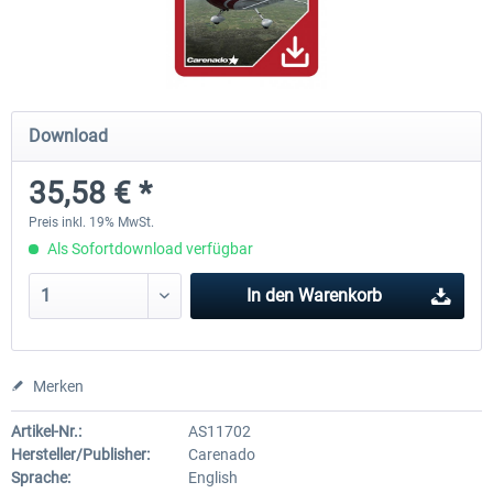
Airbus Bundle
iFly Jets - The 737NG for 
Download
52,33 € *
59,22 € *
35,58 € *
Preis inkl. 19% MwSt.
Als Sofortdownload verfügbar
In den
Warenkorb
Merken
Artikel-Nr.:
AS11702
Hersteller/Publisher:
Carenado
Sprache:
English