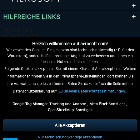
HILFREICHE LINKS
Herzlich willkommen auf aerosoft.com!
Wir verwenden Cookies. Einige davon sind technisch notwendig (z.B. für den
Warenkorb), andere helfen uns, unser Angebot zu verbessern und Ihnen ein
besseres Nutzererlebnis zu bieten.
Folgende Cookies akzeptieren Sie mit einem Klick auf Alle akzeptieren. Weitere
VERTRAG WIDERRUFEN
Informationen finden Sie in den Privatsphäre-Einstellungen, dort können Sie
Ihre Auswahl auch jederzeit ändern. Rufen Sie dazu einfach die Seite mit der
INFORMATIONEN
Datenschutzerklärung auf.
Zu unseren Datenschutzbestimmungen.
NICHTS MEHR VERPASSEN
Google Tag Manager:
Tracking und Analyse ,
Meta Pixel:
Sonstiges ,
OpenStreetMap:
Sonstiges
* Alle Preise inkl. gesetzl. Mehrwertsteuer zzgl.
Versandkosten
, wenn nicht
anders beschrieben.
Alle Akzeptieren
** Gilt für Lieferungen innerhalb Deutschlands, Lieferzeiten für andere Länder
Nur technisch notwendige akzeptieren
entnehmen Sie bitte den
Versandinformationen
.