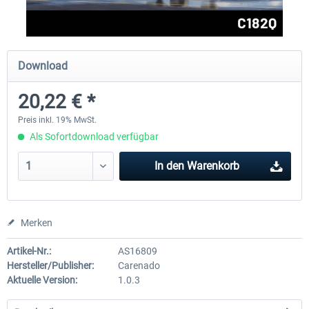
FlightSim Studio - E-Jets 170/175
Aerosoft Aircraft A340-600
Download
20,22 € *
39,95 € *
79,99 € *
Preis inkl. 19% MwSt.
Als Sofortdownload verfügbar
In den
Warenkorb
Merken
Artikel-Nr.:
AS16809
Hersteller/Publisher:
Carenado
Aktuelle Version:
1.0.3