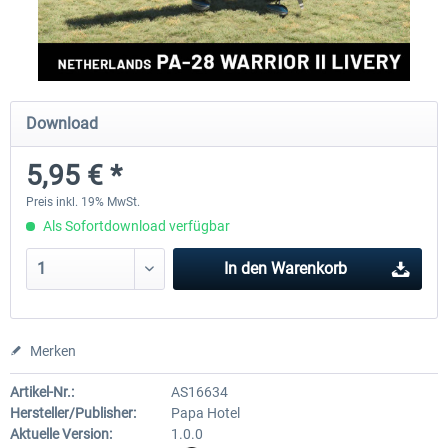
FlightSim Studio - E-Jets 170/175
Aerosoft Aircraft A340-600
Download
39,95 € *
79,99 € *
5,95 € *
Preis inkl. 19% MwSt.
Als Sofortdownload verfügbar
In den
Warenkorb
Merken
Artikel-Nr.:
AS16634
Hersteller/Publisher:
Papa Hotel
Aktuelle Version:
1.0.0