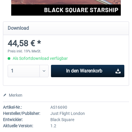
FlightSim Studio - E-Jets 170/175
Aerosoft Aircraft A340-600
Download
44,58 € *
39,95 € *
79,99 € *
Preis inkl. 19% MwSt.
Als Sofortdownload verfügbar
In den
Warenkorb
Merken
Artikel-Nr.:
AS16690
Hersteller/Publisher:
Just Flight London
Entwickler:
Black Square
Aktuelle Version:
1.2