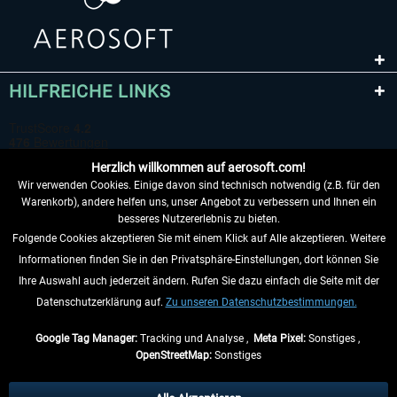
HILFREICHE LINKS
Herzlich willkommen auf aerosoft.com!
Wir verwenden Cookies. Einige davon sind technisch notwendig (z.B. für den
Warenkorb), andere helfen uns, unser Angebot zu verbessern und Ihnen ein
besseres Nutzererlebnis zu bieten.
Folgende Cookies akzeptieren Sie mit einem Klick auf Alle akzeptieren. Weitere
VERTRAG WIDERRUFEN
Informationen finden Sie in den Privatsphäre-Einstellungen, dort können Sie
Ihre Auswahl auch jederzeit ändern. Rufen Sie dazu einfach die Seite mit der
INFORMATIONEN
Datenschutzerklärung auf.
Zu unseren Datenschutzbestimmungen.
NICHTS MEHR VERPASSEN
Google Tag Manager:
Tracking und Analyse ,
Meta Pixel:
Sonstiges ,
OpenStreetMap:
Sonstiges
* Alle Preise inkl. gesetzl. Mehrwertsteuer zzgl.
Versandkosten
, wenn nicht
anders beschrieben.