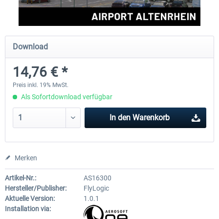
Aerosoft Mega Airport Brüssel
Aerosoft Airport Köln/Bo
Download
14,76 € *
24,95 € *
17,95 € *
Preis inkl. 19% MwSt.
Als Sofortdownload verfügbar
In den
Warenkorb
Merken
Artikel-Nr.:
AS16300
Hersteller/Publisher:
FlyLogic
Aktuelle Version:
1.0.1
Installation via: