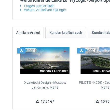
Weiterführende Links zu "FlyLogic - Airport S
Fragen zum Artikel?
Weitere Artikel von FlyLogic
Ähnliche Artikel
Kunden kauften auch
Kunden habe
Drzewiecki Design - Moscow
PILOT'S - KCDK - Ced
Landmarks MSFS
MSFS
17,84 € *
15,95 