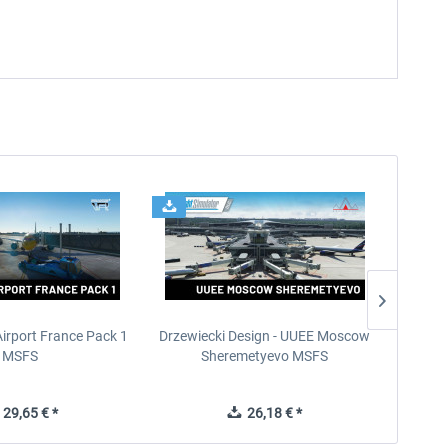
Airport France Pack 1
Drzewiecki Design - UUEE Moscow
Skylin
MSFS
Sheremetyevo MSFS
29,65 € *
26,18 € *