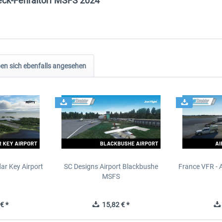
peck-Fehraltorf MSFS 2024"
n sich ebenfalls angesehen
ar Key Airport
SC Designs Airport Blackbushe
France VFR - 
MSFS
€ *
15,82 € *