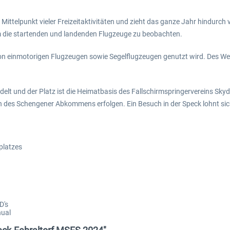
 Mittelpunkt vieler Freizeitaktivitäten und zieht das ganze Jahr hindurc
m die startenden und landenden Flugzeuge zu beobachten.
 von einmotorigen Flugzeugen sowie Segelflugzeugen genutzt wird. Des We
delt und der Platz ist die Heimatbasis des Fallschirmspringervereins Sk
en des Schengener Abkommens erfolgen. Ein Besuch in der Speck lohnt si
gplatzes
D's
nual