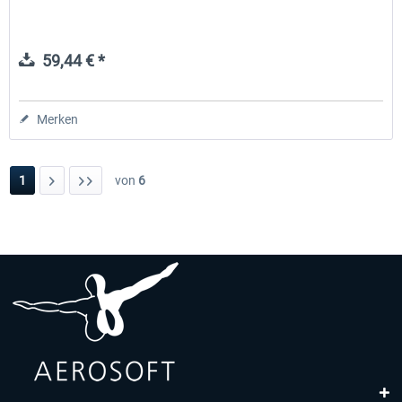
59,44 € *
Merken
1
von
6