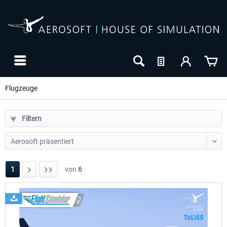
Flugzeuge
Filtern
1
von
6