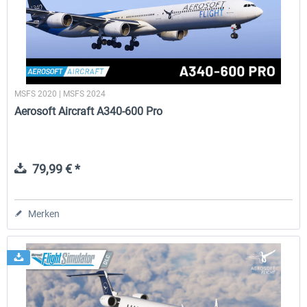
FlightSim Studio - E-Jets 170/175
Aerosoft Aircraft A340-600
MSFS 2020 | MSFS 2024
39,95 € *
79,99 € *
Aerosoft Aircraft A340-600 Pro
79,99 € *
Merken