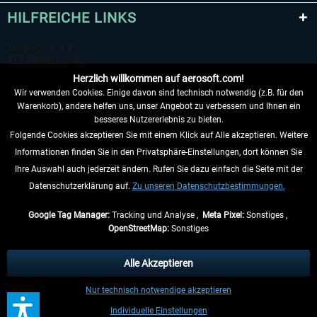
HILFREICHE LINKS
Herzlich willkommen auf aerosoft.com!
Wir verwenden Cookies. Einige davon sind technisch notwendig (z.B. für den
Warenkorb), andere helfen uns, unser Angebot zu verbessern und Ihnen ein
besseres Nutzererlebnis zu bieten.
Folgende Cookies akzeptieren Sie mit einem Klick auf Alle akzeptieren. Weitere
VERTRAG WIDERRUFEN
Informationen finden Sie in den Privatsphäre-Einstellungen, dort können Sie
Ihre Auswahl auch jederzeit ändern. Rufen Sie dazu einfach die Seite mit der
INFORMATIONEN
Datenschutzerklärung auf.
Zu unseren Datenschutzbestimmungen.
NICHTS MEHR VERPASSEN
Google Tag Manager:
Tracking und Analyse ,
Meta Pixel:
Sonstiges ,
OpenStreetMap:
Sonstiges
* Alle Preise inkl. gesetzl. Mehrwertsteuer zzgl.
Versandkosten
, wenn nicht
anders beschrieben.
Alle Akzeptieren
** Gilt für Lieferungen innerhalb Deutschlands, Lieferzeiten für andere Länder
Nur technisch notwendige akzeptieren
entnehmen Sie bitte den
Versandinformationen
.
Individuelle Einstellungen