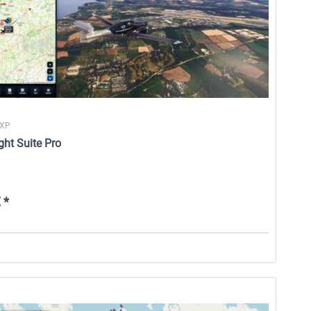
 XP
ght Suite Pro
 *