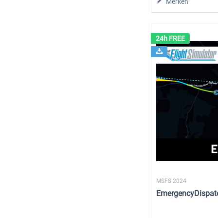
Merken
24h FREE
MSFS 2024
EmergencyDispatch