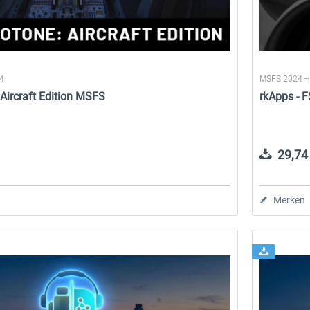
24
MSFS 2024 +
 Aircraft Edition MSFS
rkApps - F
29,74 
Merken