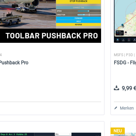
24
MSFS | P3D |
 Pushback Pro
FSDG - Fli
9,99 €
Merken
NEU