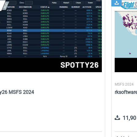
o
Aerosoft Toolbar Pushback
rkApps - FSRealistic+
Pro
9,95 € *
29,74 € *
MSFS 2024
tty26 MSFS 2024
rksoftwar
11,90 