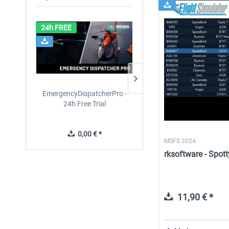
24h FREE
EmergencyDispatcherPro -
EmergencyDispatcherPr
24h Free Trial
0,00 € *
35,69 € *
MSFS 2024
rksoftware - Spo
11,90 € *