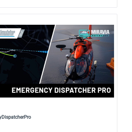
yDispatcherPro