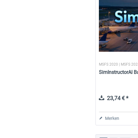
MSFS 2020 | MSFS 20
SimInstructorAI 
23,74 € *
Merken