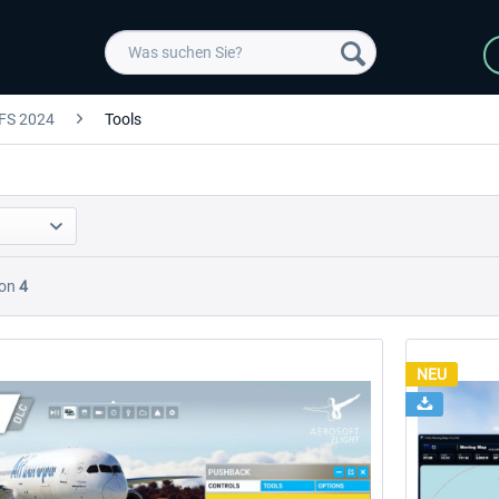
FS 2024
Tools
on
4
NEU