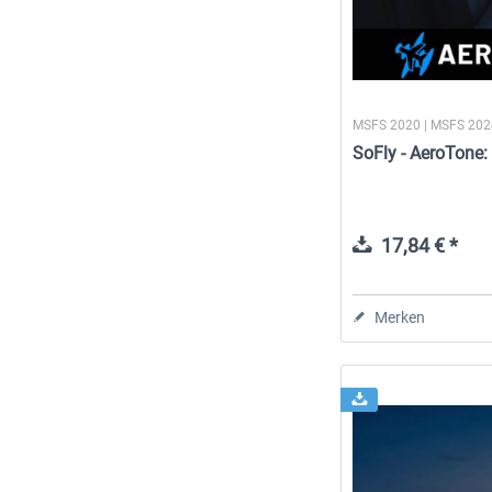
MSFS 2020 | MSFS 20
SoFly - AeroTone:
17,84 € *
Merken