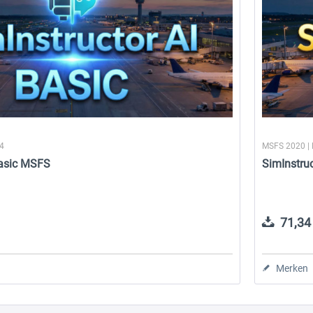
24
MSFS 2020 |
Basic MSFS
SimInstru
71,34 
Merken