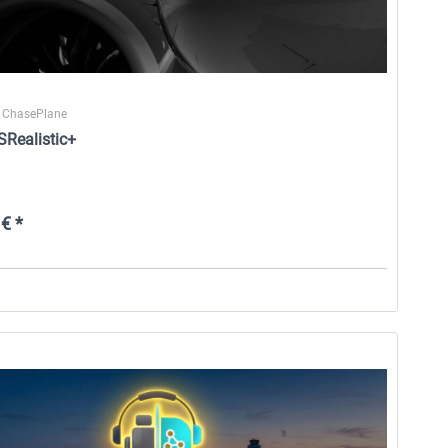
 ChasePlane
SRealistic+
€ *