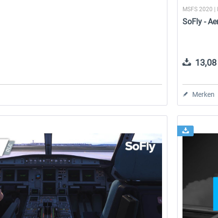
MSFS 2020 |
SoFly - A
13,08 
Merken