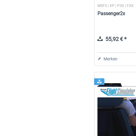
MSFS | XP | P3D | FSX
Passenger2x
55,92 € *
Merken