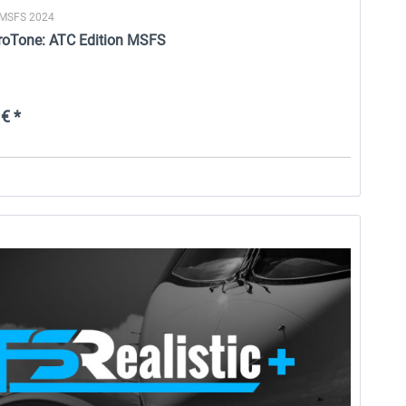
 MSFS 2024
eroTone: ATC Edition MSFS
€ *