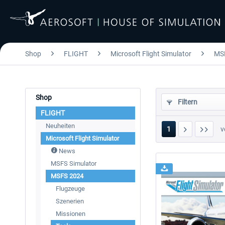
Shop
FLIGHT
Microsoft Flight Simulator
MS
Shop
Filtern
FLIGHT
Neuheiten
1
v
Microsoft Flight Simulator
News
MSFS Simulator
MSFS 2024
Flugzeuge
Szenerien
Missionen