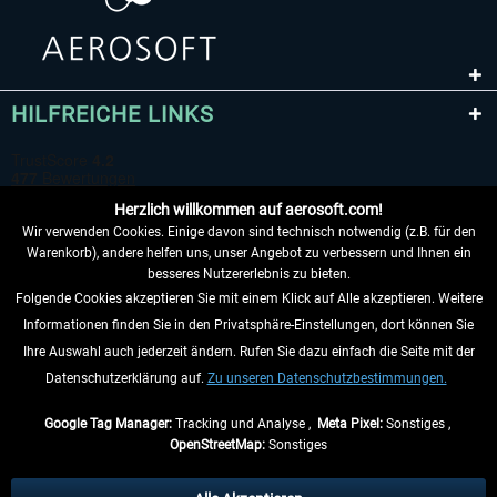
HILFREICHE LINKS
Herzlich willkommen auf aerosoft.com!
Wir verwenden Cookies. Einige davon sind technisch notwendig (z.B. für den
Warenkorb), andere helfen uns, unser Angebot zu verbessern und Ihnen ein
besseres Nutzererlebnis zu bieten.
Folgende Cookies akzeptieren Sie mit einem Klick auf Alle akzeptieren. Weitere
VERTRAG WIDERRUFEN
Informationen finden Sie in den Privatsphäre-Einstellungen, dort können Sie
Ihre Auswahl auch jederzeit ändern. Rufen Sie dazu einfach die Seite mit der
INFORMATIONEN
Datenschutzerklärung auf.
Zu unseren Datenschutzbestimmungen.
NICHTS MEHR VERPASSEN
Google Tag Manager:
Tracking und Analyse ,
Meta Pixel:
Sonstiges ,
OpenStreetMap:
Sonstiges
* Alle Preise inkl. gesetzl. Mehrwertsteuer zzgl.
Versandkosten
, wenn nicht
anders beschrieben.