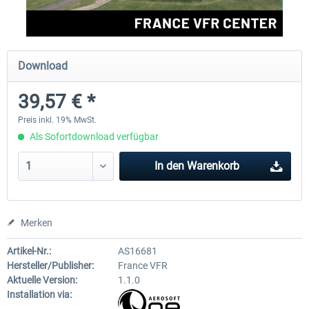
Aerosoft Mega Airport Brüssel
Aerosoft Airport Köln/Bo
Download
39,57 € *
24,95 € *
17,95 € *
Preis inkl. 19% MwSt.
Als Sofortdownload verfügbar
In den
Warenkorb
Merken
Artikel-Nr.:
AS16681
Hersteller/Publisher:
France VFR
Aktuelle Version:
1.1.0
Installation via: