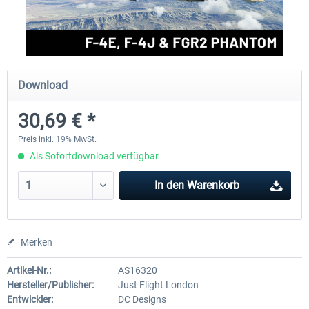
FlightSim Studio - E-Jets 170/175
Aerosoft Aircraft A340-600
Download
39,95 € *
79,99 € *
30,69 € *
Preis inkl. 19% MwSt.
Als Sofortdownload verfügbar
In den
Warenkorb
Merken
Artikel-Nr.:
AS16320
Hersteller/Publisher:
Just Flight London
Entwickler:
DC Designs