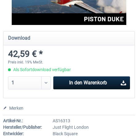
FlightSim Studio - E-Jets 170/175
Aerosoft Aircraft A340-600
Download
39,95 € *
79,99 € *
42,59 € *
Preis inkl. 19% MwSt.
Als Sofortdownload verfügbar
In den
Warenkorb
Merken
Artikel-Nr.:
AS16313
Hersteller/Publisher:
Just Flight London
Entwickler:
Black Square