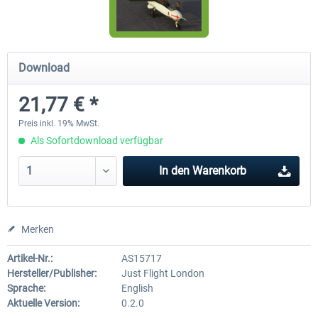
FlightSim Studio - E-Jets 170/175
Aerosoft Aircraft A340-600
Download
21,77 € *
39,95 € *
79,99 € *
Preis inkl. 19% MwSt.
Als Sofortdownload verfügbar
In den
Warenkorb
Merken
Artikel-Nr.:
AS15717
Hersteller/Publisher:
Just Flight London
Sprache:
English
Aktuelle Version:
0.2.0