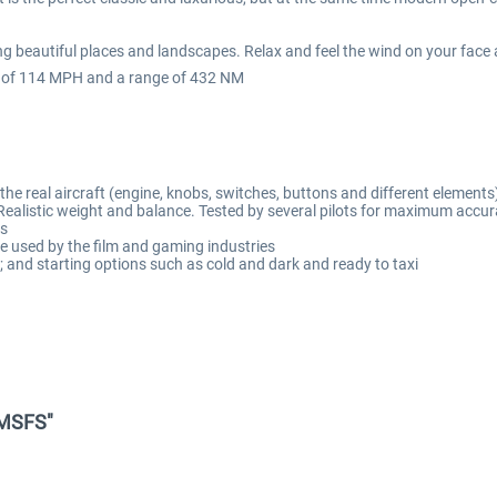
ng beautiful places and landscapes. Relax and feel the wind on your face 
eed of 114 MPH and a range of 432 NM
the real aircraft (engine, knobs, switches, buttons and different elements
 Realistic weight and balance. Tested by several pilots for maximum accu
es
 used by the film and gaming industries
tc.; and starting options such as cold and dark and ready to taxi
 MSFS"