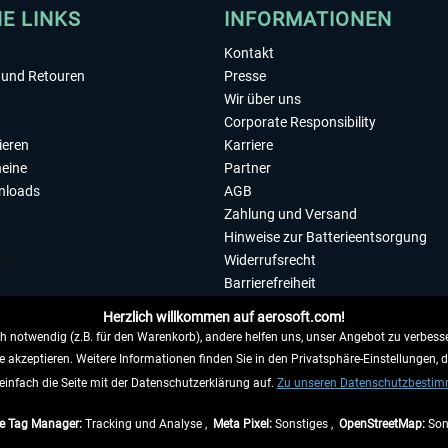
HE LINKS
INFORMATIONEN
Kontakt
und Retouren
Presse
Wir über uns
Corporate Responsibility
ieren
Karriere
eine
Partner
nloads
AGB
Zahlung und Versand
Hinweise zur Batterieentsorgung
Widerrufsrecht
Barrierefreiheit
Datenschutzerklärung
Herzlich willkommen auf aerosoft.com!
Impressum
 notwendig (z.B. für den Warenkorb), andere helfen uns, unser Angebot zu verbesse
e akzeptieren. Weitere Informationen finden Sie in den Privatsphäre-Einstellungen, 
WIDERRUFEN
einfach die Seite mit der Datenschutzerklärung auf.
Zu unseren Datenschutzbesti
e Tag Manager:
Tracking und Analyse ,
Meta Pixel:
Sonstiges ,
OpenStreetMap:
Son