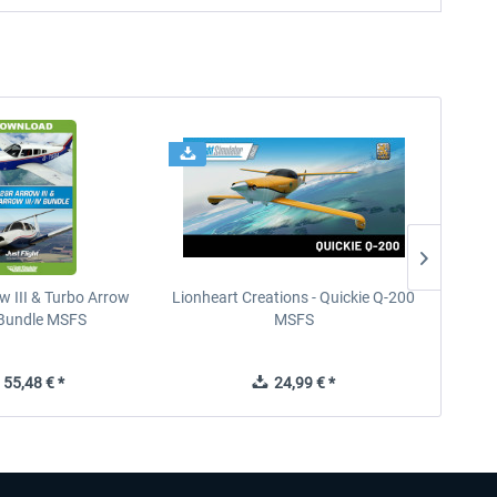
w III & Turbo Arrow
Lionheart Creations - Quickie Q-200
Just F
V Bundle MSFS
MSFS
55,48 € *
24,99 € *