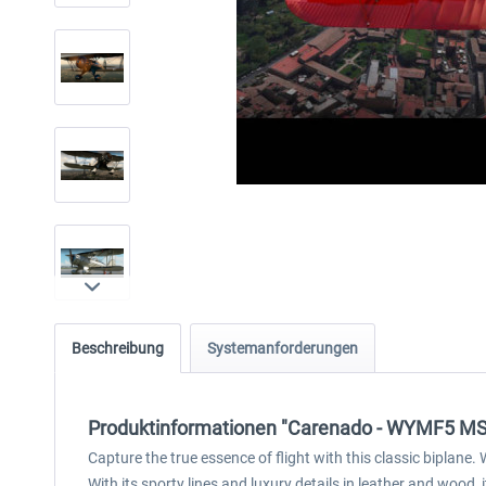
Beschreibung
Systemanforderungen
Produktinformationen "Carenado - WYMF5 M
Capture the true essence of flight with this classic biplane.
With its sporty lines and luxury details in leather and wood, 