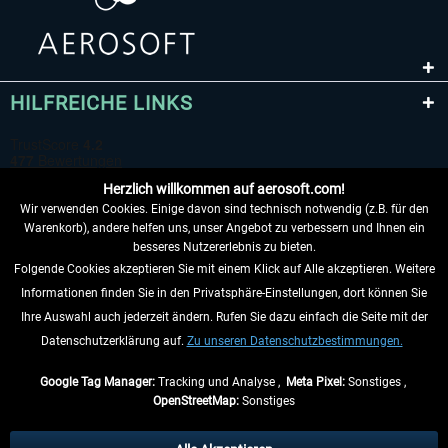
HILFREICHE LINKS
Herzlich willkommen auf aerosoft.com!
Wir verwenden Cookies. Einige davon sind technisch notwendig (z.B. für den
Warenkorb), andere helfen uns, unser Angebot zu verbessern und Ihnen ein
besseres Nutzererlebnis zu bieten.
Folgende Cookies akzeptieren Sie mit einem Klick auf Alle akzeptieren. Weitere
VERTRAG WIDERRUFEN
Informationen finden Sie in den Privatsphäre-Einstellungen, dort können Sie
Ihre Auswahl auch jederzeit ändern. Rufen Sie dazu einfach die Seite mit der
INFORMATIONEN
Datenschutzerklärung auf.
Zu unseren Datenschutzbestimmungen.
NICHTS MEHR VERPASSEN
Google Tag Manager:
Tracking und Analyse ,
Meta Pixel:
Sonstiges ,
OpenStreetMap:
Sonstiges
* Alle Preise inkl. gesetzl. Mehrwertsteuer zzgl.
Versandkosten
, wenn nicht
anders beschrieben.