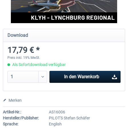
FSDG - Grönland Kulusuk MSFS
Aerosoft Airport Bonair
Download
8,99 € *
11,95 € *
17,79 € *
Preis inkl. 19% MwSt.
Als Sofortdownload verfügbar
In den
Warenkorb
Merken
Artikel-Nr.:
AS16006
Hersteller/Publisher:
PILOT'S Stefan Schäfer
Sprache:
English