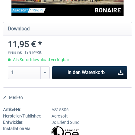
FSDG - Grönland Kulusuk MSFS
Aerosoft Airport Bonair
Download
11,95 € *
8,99 € *
11,95 € *
Preis inkl. 19% MwSt.
Als Sofortdownload verfügbar
In den
Warenkorb
Merken
Artikel-Nr.:
AS15306
Hersteller/Publisher:
Aerosoft
Entwickler:
Jo Erlend Sund
Installation via: