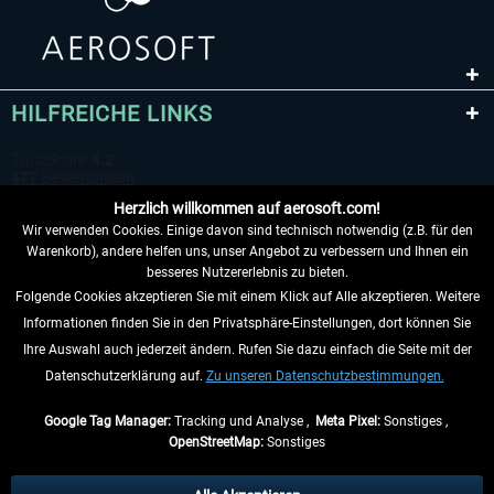
HILFREICHE LINKS
Herzlich willkommen auf aerosoft.com!
Wir verwenden Cookies. Einige davon sind technisch notwendig (z.B. für den
Warenkorb), andere helfen uns, unser Angebot zu verbessern und Ihnen ein
besseres Nutzererlebnis zu bieten.
Folgende Cookies akzeptieren Sie mit einem Klick auf Alle akzeptieren. Weitere
VERTRAG WIDERRUFEN
Informationen finden Sie in den Privatsphäre-Einstellungen, dort können Sie
Ihre Auswahl auch jederzeit ändern. Rufen Sie dazu einfach die Seite mit der
INFORMATIONEN
Datenschutzerklärung auf.
Zu unseren Datenschutzbestimmungen.
NICHTS MEHR VERPASSEN
Google Tag Manager:
Tracking und Analyse ,
Meta Pixel:
Sonstiges ,
OpenStreetMap:
Sonstiges
* Alle Preise inkl. gesetzl. Mehrwertsteuer zzgl.
Versandkosten
, wenn nicht
anders beschrieben.