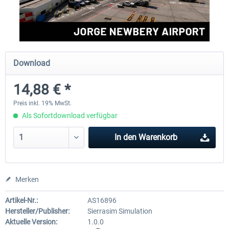
FSDG - Cusco MSFS
Sierrasim Simulation - SKMD 
Herrera...
Download
17,85 € *
13,09 € *
14,88 € *
Preis inkl. 19% MwSt.
Als Sofortdownload verfügbar
In den
Warenkorb
Merken
Artikel-Nr.:
AS16896
Hersteller/Publisher:
Sierrasim Simulation
Aktuelle Version:
1.0.0