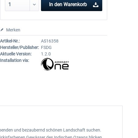
In den
Warenkorb
Merken
Artikel-Nr.:
AS16358
Hersteller/Publisher:
FSDG
Aktuelle Version:
1.2.0
Installation via:
beraubenden und bezaubernd schönen Landschaft suchen.
 türkisfarbenen Gewässer des Indischen Ozeans blicken.