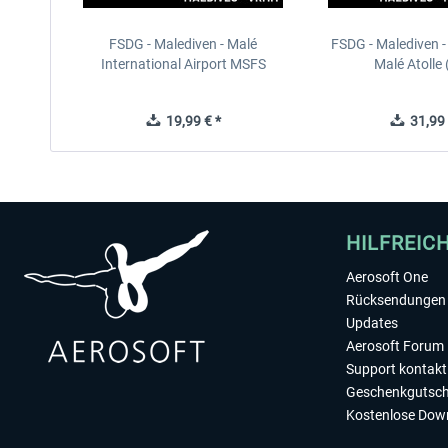
FSDG - Malediven - Malé
FSDG - Malediven 
International Airport MSFS
Malé Atolle (
19,99 € *
31,99 
HILFREIC
Aerosoft One
Rücksendungen 
Updates
Aerosoft Forum
Support kontakt
Geschenkgutsch
Kostenlose Dow