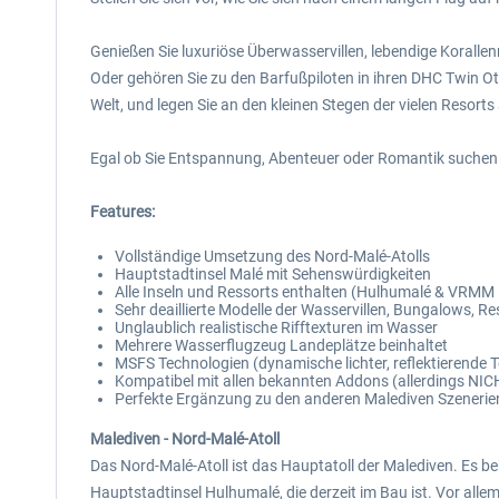
Genießen Sie luxuriöse Überwasservillen, lebendige Korallen
Oder gehören Sie zu den Barfußpiloten in ihren DHC Twin Ot
Welt, und legen Sie an den kleinen Stegen der vielen Resorts
Egal ob Sie Entspannung, Abenteuer oder Romantik suchen -
Features:
Vollständige Umsetzung des Nord-Malé-Atolls
Hauptstadtinsel Malé mit Sehenswürdigkeiten
Alle Inseln und Ressorts enthalten (Hulhumalé & VRMM In
Sehr deaillierte Modelle der Wasservillen, Bungalows, 
Unglaublich realistische Rifftexturen im Wasser
Mehrere Wasserflugzeug Landeplätze beinhaltet
MSFS Technologien (dynamische lichter, reflektierende 
Kompatibel mit allen bekannten Addons (allerdings NI
Perfekte Ergänzung zu den anderen Malediven Szener
Malediven - Nord-Malé-Atoll
Das Nord-Malé-Atoll ist das Hauptatoll der Malediven. Es be
Hauptstadtinsel Hulhumalé, die derzeit im Bau ist. Vor alle