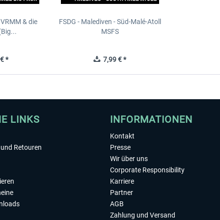
- VRMM & die
FSDG - Malediven - Süd-Malé-Atoll
Big...
MSFS
€ *
7,99 € *
HE LINKS
INFORMATIONEN
Kontakt
und Retouren
Presse
Wir über uns
Corporate Responsibility
ieren
Karriere
eine
Partner
nloads
AGB
Zahlung und Versand