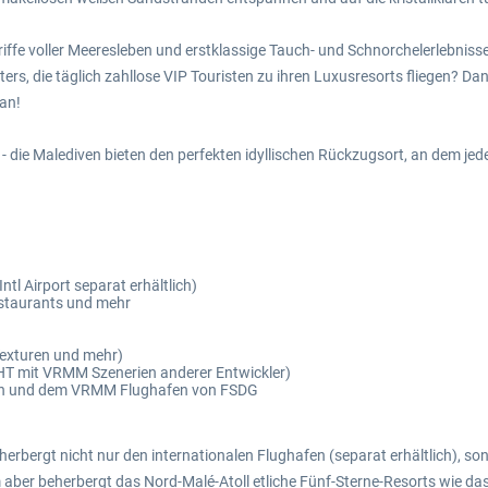
riffe voller Meeresleben und erstklassige Tauch- und Schnorchelerlebnisse
ters, die täglich zahllose VIP Touristen zu ihren Luxusresorts fliegen? 
 an!
 die Malediven bieten den perfekten idyllischen Rückzugsort, an dem je
tl Airport separat erhältlich)
Restaurants und mehr
Texturen und mehr)
CHT mit VRMM Szenerien anderer Entwickler)
ien und dem VRMM Flughafen von FSDG
herbergt nicht nur den internationalen Flughafen (separat erhältlich), s
m aber beherbergt das Nord-Malé-Atoll etliche Fünf-Sterne-Resorts wie da