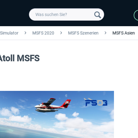
 Simulator
MSFS 2020
MSFS Szenerien
MSFS Asien
Atoll MSFS