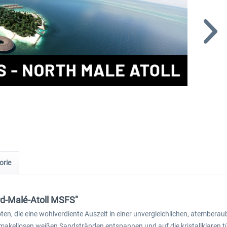
orie
rd-Malé-Atoll MSFS"
Piloten, die eine wohlverdiente Auszeit in einer unvergleichlichen, atem
auf makellosen weißen Sandstränden entspannen und auf die kristallklaren