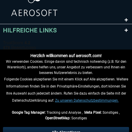
HILFREICHE LINKS
Herzlich willkommen auf aerosoft.com!
Wir verwenden Cookies. Einige davon sind technisch notwendig (z.B. für den
Warenkorb), andere helfen uns, unser Angebot zu verbessern und Ihnen ein
besseres Nutzererlebnis zu bieten.
Folgende Cookies akzeptieren Sie mit einem Klick auf Alle akzeptieren. Weitere
VERTRAG WIDERRUFEN
Informationen finden Sie in den Privatsphäre-Einstellungen, dort können Sie
Ihre Auswahl auch jederzeit ändern. Rufen Sie dazu einfach die Seite mit der
INFORMATIONEN
Datenschutzerklärung auf.
Zu unseren Datenschutzbestimmungen.
NICHTS MEHR VERPASSEN
Google Tag Manager:
Tracking und Analyse ,
Meta Pixel:
Sonstiges ,
OpenStreetMap:
Sonstiges
* Alle Preise inkl. gesetzl. Mehrwertsteuer zzgl.
Versandkosten
, wenn nicht
anders beschrieben.