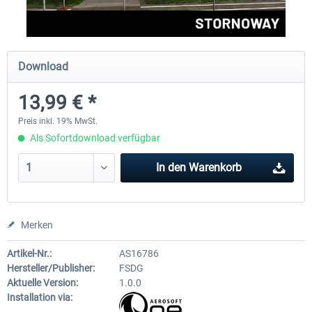
Aerosoft Mega Airport Brüssel
Aerosoft Airport Köln/Bo
Download
13,99 € *
24,95 € *
17,95 € *
Preis inkl. 19% MwSt.
Als Sofortdownload verfügbar
In den
Warenkorb
Merken
Artikel-Nr.:
AS16786
Hersteller/Publisher:
FSDG
Aktuelle Version:
1.0.0
Installation via: